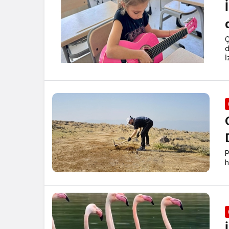
Ç
d
İ
P
h