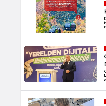
K
i
b
C
M
d