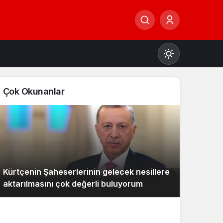
Çok Okunanlar
Gündüz Modu
Gündüz modunu seçin.
Kürtçenin Şaheserlerinin gelecek nesillere
Gece Modu
Gece modunu seçin.
aktarılmasını çok değerli buluyorum
Sistem Modu
Sistem modunu seçin.