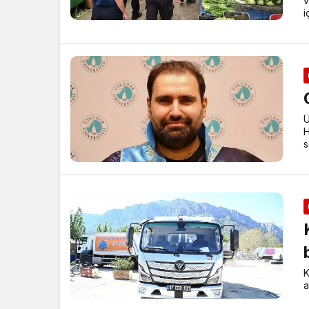
v
i
Ü
H
s
K
a