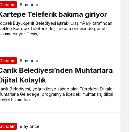
Gündem
9 ay önce
Kartepe Teleferik bakıma giriyor
ocaeli Büyükşehir Belediyesi iştiraki UlaşımPark tarafından
şletilen Kartepe Teleferik, kış sezonu öncesinde genel
akıma giriyor. Tesis,...
Gündem
9 ay önce
Canik Belediyesi’nden Muhtarlara
Dijital Kolaylık
anik Belediyesi, yoğun ilgiye sahne olan ‘Yerelden Dijitale
uhtarlarla Geleceğe’ programıyla ilçedeki muhtarları, dijital
evlet hizmetleri...
Gündem
9 ay önce