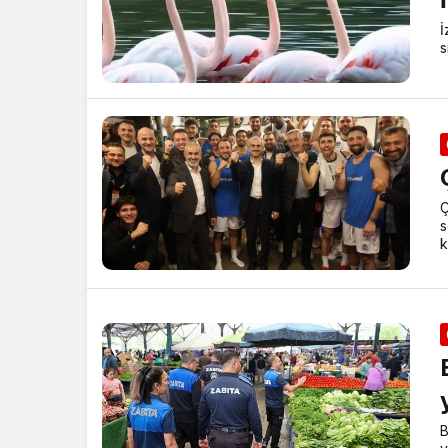
İ
s
Ç
s
k
B