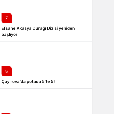
7
Efsane Akasya Durağı Dizisi yeniden
başlıyor
8
Çayırova’da potada 5’te 5!