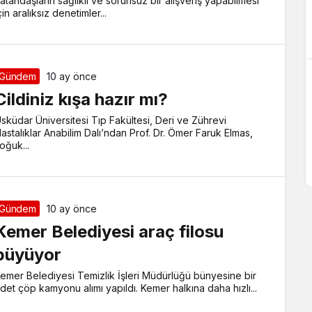
atandaşların sağlıklı ve sorunsuz bir alışveriş yapabilmesi
çin aralıksız denetimler...
Gündem
10 ay önce
Cildiniz kışa hazır mı?
sküdar Üniversitesi Tıp Fakültesi, Deri ve Zührevi
astalıklar Anabilim Dalı’ndan Prof. Dr. Ömer Faruk Elmas,
oğuk...
Gündem
10 ay önce
Kemer Belediyesi araç filosu
büyüyor
emer Belediyesi Temizlik İşleri Müdürlüğü bünyesine bir
det çöp kamyonu alımı yapıldı. Kemer halkına daha hızlı...