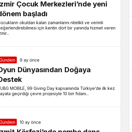
İzmir Çocuk Merkezleri’nde yeni
dönem başladı
ocukların okuldan kalan zamanlarını nitelikli ve verimli
eğerlendirebilmesi için kentin dört bir yanında hizmet veren
zmir...
Gündem
9 ay önce
Oyun Dünyasından Doğaya
Destek
UBG MOBILE, 99 Giving Day kapsamında Türkiye’de ilk kez
ayata geçirdiği çevre projesiyle 10 bin fidanı...
Gündem
10 ay önce
İzmit Körfezi’nde pembe dans