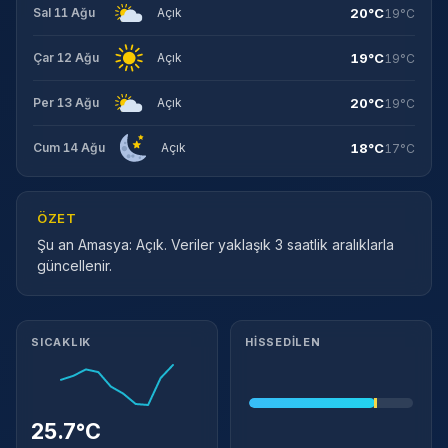
20°C
Sal 11 Ağu
Açık
19°C
19°C
Çar 12 Ağu
Açık
19°C
20°C
Per 13 Ağu
Açık
19°C
18°C
Cum 14 Ağu
Açık
17°C
ÖZET
Şu an Amasya: Açık. Veriler yaklaşık 3 saatlik aralıklarla
güncellenir.
Meteorolojik ayrıntılar
SICAKLIK
HISSEDILEN
25.7°C