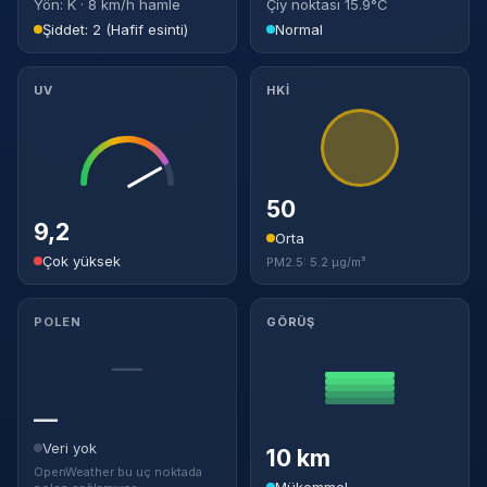
Yön: K · 8 km/h hamle
Çiy noktası 15.9°C
Şiddet: 2 (Hafif esinti)
Normal
UV
HKİ
50
9,2
Orta
Çok yüksek
PM2.5: 5.2 µg/m³
POLEN
GÖRÜŞ
—
—
Veri yok
10 km
OpenWeather bu uç noktada
Mükemmel