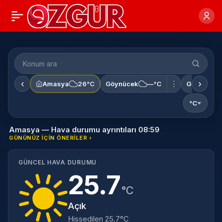
‹
›
⋮
Amasya
26°C
Göynücek
—°C
Gümüşhac
°C
Amasya — Hava durumu ayrıntıları 08:59
GÜNÜNÜZ IÇIN ÖNERILER ›
GÜNCEL HAVA DURUMU
25.7
°C
Açık
Hissedilen 25.7°C