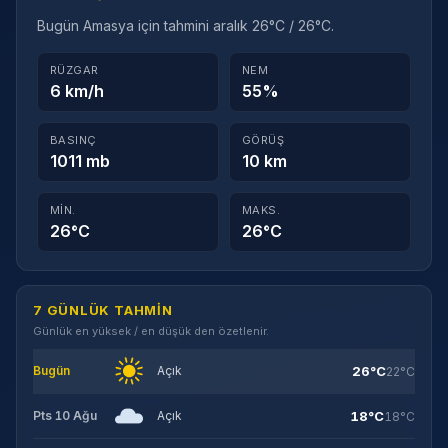
Bugün Amasya için tahmini aralık 26°C / 26°C.
RÜZGAR
NEM
6 km/h
55%
BASINÇ
GÖRÜŞ
1011 mb
10 km
MIN.
MAKS.
26°C
26°C
7 GÜNLÜK TAHMIN
Günlük en yüksek / en düşük den özetlenir.
26°C
Bugün
Açık
22°C
18°C
Pts 10 Ağu
Açık
18°C