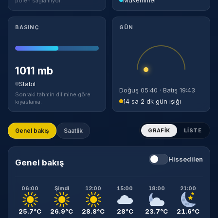
polen sağlamıyor.
BASINÇ
GÜN
1011 mb
Stabil
Doğuş 05:40 · Batış 19:43
Sonraki tahmin dilimine göre
14 sa 2 dk gün ışığı
kıyaslama.
Genel bakış
Saatlik
GRAFIK
LISTE
Hissedilen
Genel bakış
06:00
Şimdi
12:00
15:00
18:00
21:00
25.7°C
26.9°C
28.8°C
28°C
23.7°C
21.6°C