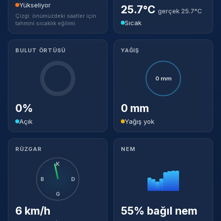
Yükseliyor
25.7°C
gerçek 25.7°C
Çizgi: önümüzdeki saatler için
Sıcak
tahmini sıcaklık eğilimi.
BULUT ÖRTÜSÜ
YAĞIŞ
0 mm
0%
0 mm
Açık
Yağış yok
RÜZGAR
NEM
K
B
D
G
6 km/h
55% bağıl nem