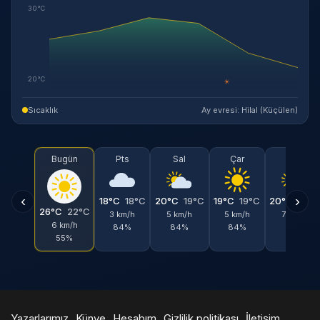
30°C
20°C
☀
Sıcaklık
Ay evresi: Hilal (Küçülen)
Bugün
Pts
Sal
Çar
Per
‹
›
18°C
18°C
20°C
19°C
19°C
19°C
20°C
19°C
26°C
22°C
3 km/h
5 km/h
5 km/h
7 km/h
6 km/h
84%
84%
84%
85%
55%
Yazarlarımız
Künye
Hesabım
Gizlilik politikası
İletişim