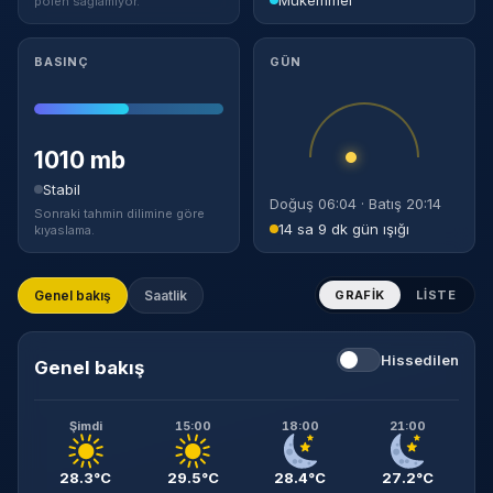
polen sağlamıyor.
BASINÇ
GÜN
1010 mb
Stabil
Doğuş 06:04 · Batış 20:14
Sonraki tahmin dilimine göre
14 sa 9 dk gün ışığı
kıyaslama.
Genel bakış
Saatlik
GRAFIK
LISTE
Hissedilen
Genel bakış
Şimdi
15:00
18:00
21:00
28.3°C
29.5°C
28.4°C
27.2°C