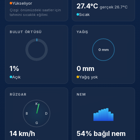
Yükseliyor
27.4°C
gerçek 26.7°C
Çizgi: önümüzdeki saatler için
Sıcak
tahmini sıcaklık eğilimi.
BULUT ÖRTÜSÜ
YAĞIŞ
0 mm
1%
0 mm
Açık
Yağış yok
RÜZGAR
NEM
K
B
D
G
14 km/h
54% bağıl nem