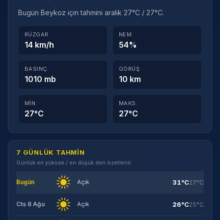
Bugün Beykoz için tahmini aralık 27°C / 27°C.
RÜZGAR
NEM
14 km/h
54%
BASINÇ
GÖRÜŞ
1010 mb
10 km
MIN.
MAKS.
27°C
27°C
7 GÜNLÜK TAHMIN
Günlük en yüksek / en düşük den özetlenir.
31°C
Bugün
Açık
27°C
26°C
Cts 8 Ağu
Açık
25°C