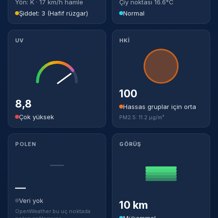
Yön: K · 17 km/h hamle
Çiy noktası 16.6°C
Şiddet: 3 (Hafif rüzgar)
Normal
UV
HKİ
100
8,8
Hassas gruplar için orta
Çok yüksek
PM2.5: 11.2 µg/m³
POLEN
GÖRÜŞ
—
—
Veri yok
10 km
OpenWeather bu uç noktada
Mükemmel