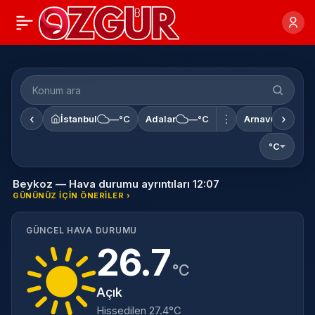
‹
›
⋮
İstanbul
—°C
Adalar
—°C
Arnavutköy
°C
Beykoz — Hava durumu ayrıntıları 12:07
GÜNÜNÜZ IÇIN ÖNERILER ›
GÜNCEL HAVA DURUMU
26.7
°C
Açık
Hissedilen 27.4°C