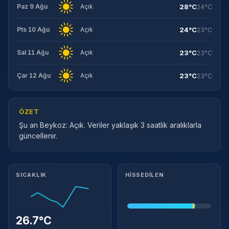
28°C
Paz 9 Ağu
Açık
24°C
24°C
Pts 10 Ağu
Açık
23°C
23°C
Sal 11 Ağu
Açık
23°C
23°C
Çar 12 Ağu
Açık
23°C
ÖZET
Şu an Beykoz: Açık. Veriler yaklaşık 3 saatlik aralıklarla
güncellenir.
Meteorolojik ayrıntılar
SICAKLIK
HISSEDILEN
26.7°C