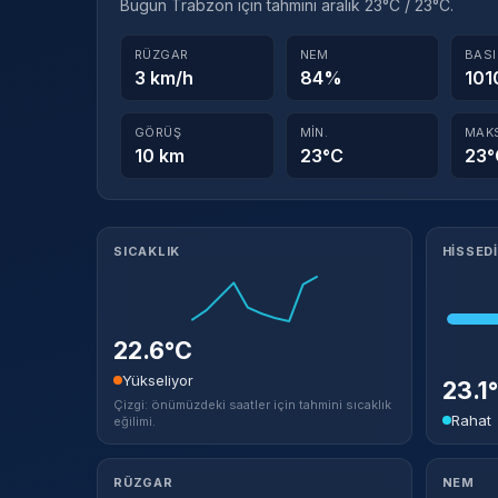
Bugün Trabzon için tahmini aralık 23°C / 23°C.
RÜZGAR
NEM
BAS
3 km/h
84%
101
GÖRÜŞ
MIN.
MAK
10 km
23°C
23°
Meteorolojik ayrıntılar
SICAKLIK
HISSED
22.6°C
Yükseliyor
23.1
Çizgi: önümüzdeki saatler için tahmini sıcaklık
Rahat
eğilimi.
RÜZGAR
NEM