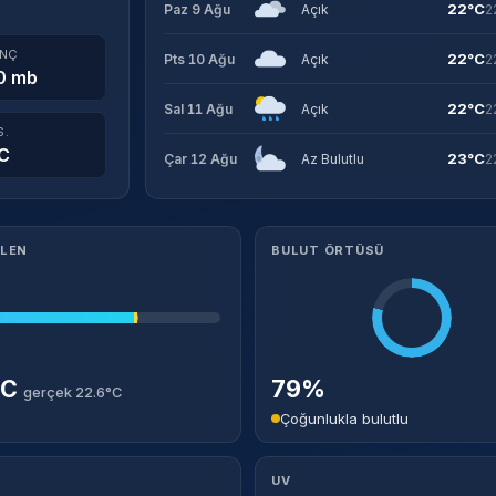
22°C
Paz 9 Ağu
Açık
2
INÇ
22°C
Pts 10 Ağu
Açık
2
0 mb
22°C
Sal 11 Ağu
Açık
2
S.
C
23°C
Çar 12 Ağu
Az Bulutlu
2
ILEN
BULUT ÖRTÜSÜ
°C
79%
gerçek 22.6°C
Çoğunlukla bulutlu
UV