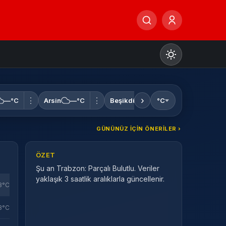
›
⋮
⋮
⋮
—°C
Arsin
—°C
Beşikdüzü
—°C
°C
Çarşıbaşı
GÜNÜNÜZ IÇIN ÖNERILER ›
Gündüz Modu
Gündüz modunu seçin.
ÖZET
Şu an Trabzon: Parçalı Bulutlu. Veriler
Gece Modu
yaklaşık 3 saatlik aralıklarla güncellenir.
Gece modunu seçin.
3°C
3°C
Sistem Modu
Sistem modunu seçin.