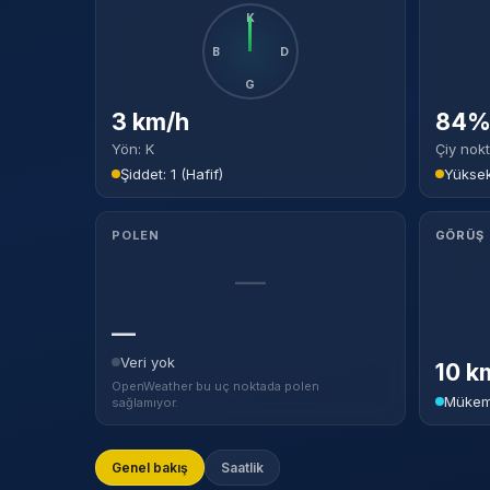
K
B
D
G
3 km/h
84% 
Yön: K
Çiy nokt
Şiddet: 1 (Hafif)
Yükse
POLEN
GÖRÜŞ
—
—
Veri yok
10 k
OpenWeather bu uç noktada polen
Mükem
sağlamıyor.
Genel bakış
Saatlik