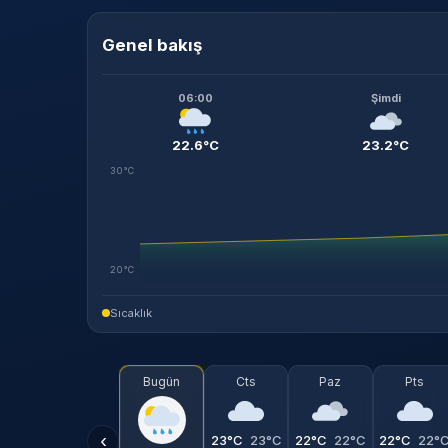
Genel bakış
06:00
Şimdi
22.6°C
23.2°C
30°C
20°C
Sıcaklık
Bugün
Cts
Paz
Pts
‹
23°C
23°C
22°C
22°C
22°C
22°