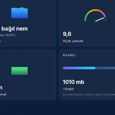
bağıl nem
9,6
ası 19.8°C
k
Çok yüksek
BASINÇ
1010 mb
m
Stabil
mel
Sonraki tahmin dilimine göre kıyaslam