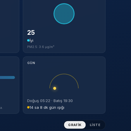
25
İyi
PM2.5: 3.6 µg/m³
GÜN
Doğuş 05:22 · Batış 19:30
14 sa 8 dk gün ışığı
a.
GRAFIK
LISTE