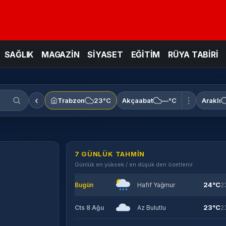
SAĞLIK
MAGAZİN
SİYASET
EĞİTİM
RÜYA TABİRİ
‹
⋮
Trabzon
23°C
Akçaabat
—°C
Araklı
7 GÜNLÜK TAHMIN
Günlük en yüksek / en düşük den özetlenir.
24°C
Bugün
Hafif Yağmur
2
23°C
Cts 8 Ağu
Az Bulutlu
2