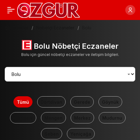
Haberler
Nöbetçi Eczaneler
Bolu
Bolu Nöbetçi Eczaneler
Bolu için güncel nöbetçi eczaneler ve iletişim bilgileri.
Tümü
Dörtdivan
Gerede
Göynük
Kıbrıscık
Mengen
Merkez
Mudurnu
Seben
Yeniçağa