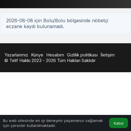
2026-08-08 için Bolu/Bolu bölgesinde nöbetçi
eczane kaydı bulunamadı.
Yazarlarımız
Künye
Hesabım
Gizlilik politikası
İletişim
© Telif Hakkı 2023 - 2026 Tüm Hakları Saklıdır
Bu web sitesinde en iyi deneyimi yaşamanızı sağlamak
Kabul
için çerezler kullanılmaktadır.
Anasayfa
Akış
Hesabım