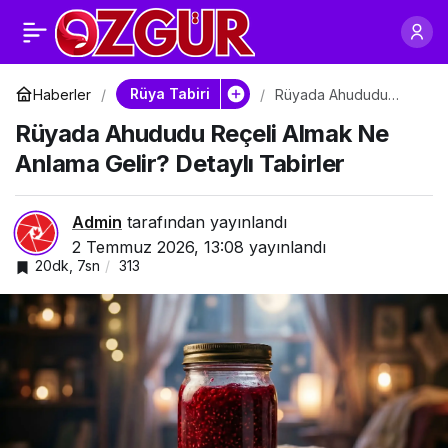
Rüyada Ahududu
0
Reçeli Almak Ne
Rüya Tabiri
Haberler
Rüyada Ahududu
Reçeli Almak Ne
Rüyada Ahududu Reçeli Almak Ne
Anlama Gelir? Detaylı
Anlama Gelir? Detaylı
Tabirler
Anlama Gelir? Detaylı Tabirler
Tabirler
Admin
tarafından yayınlandı
2 Temmuz 2026, 13:08
yayınlandı
20dk, 7sn
313