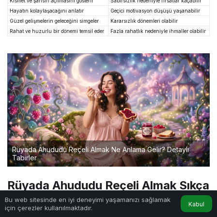
Kısmet ve şansın açılmasını gösterir
Sabırsızlık nedeniyle fırsatlar kaçabilir
Hayatın kolaylaşacağını anlatır
Geçici motivasyon düşüşü yaşanabilir
Güzel gelişmelerin geleceğini simgeler
Kararsızlık dönemleri olabilir
Rahat ve huzurlu bir dönemi temsil eder
Fazla rahatlık nedeniyle ihmaller olabilir
Rüyada Ahududu Reçeli Almak Ne Anlama Gelir? Detaylı
Tabirler
Rüyada Ahududu Reçeli Almak Sıkça
Sorulan Sorular (SSS)
Bu web sitesinde en iyi deneyimi yaşamanızı sağlamak
Kabul
için çerezler kullanılmaktadır.
Anasayfa
Akış
Hesabım