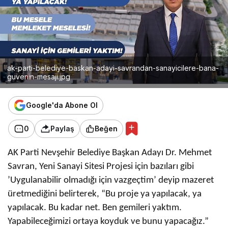
ak-parti-belediye-baskan-adayi-savrandan-sanayicilere-bana-
guvenin-mesaji.jpg
Google'da Abone Ol
0
Paylaş
Beğen
AK Parti Nevşehir Belediye Başkan Adayı Dr. Mehmet
Savran, Yeni Sanayi Sitesi Projesi için bazıları gibi
’Uygulanabilir olmadığı için vazgeçtim’ deyip mazeret
üretmediğini belirterek, “Bu proje ya yapılacak, ya
yapılacak. Bu kadar net. Ben gemileri yaktım.
Yapabileceğimizi ortaya koyduk ve bunu yapacağız.”