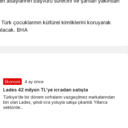
men adaylarının başvuru sürecini ve şartları yakından
Türk çocuklarının kültürel kimliklerini koruyarak
pılacak. BHA
Ekonomi
4 ay önce
Lades 42 milyon TL’ye icradan satışta
Türkiye’de bir dönem sofraların vazgeçilmez markalarından
biri olan Lades, şimdi icra yoluyla satışa çıkarıldı. Yıllarca
sektörde...