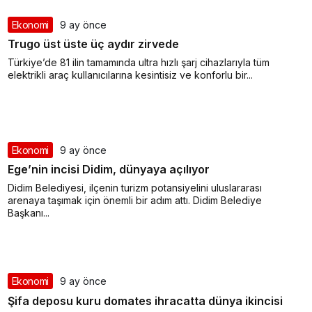
Ekonomi
9 ay önce
Trugo üst üste üç aydır zirvede
Türkiye’de 81 ilin tamamında ultra hızlı şarj cihazlarıyla tüm
elektrikli araç kullanıcılarına kesintisiz ve konforlu bir...
Ekonomi
9 ay önce
Ege’nin incisi Didim, dünyaya açılıyor
Didim Belediyesi, ilçenin turizm potansiyelini uluslararası
Rüya Tabiri
arenaya taşımak için önemli bir adım attı. Didim Belediye
Başkanı...
Rüyada Ahududu Reçeli Almak Ne
Anlama Gelir? Detaylı Tabirler
Ekonomi
9 ay önce
Şifa deposu kuru domates ihracatta dünya ikincisi