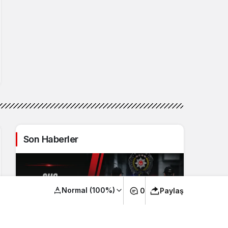
Son Haberler
Normal (100%)
0
Paylaş
Suç Örgütlerini Övenlere Operasyon:
52 İlde 216 Şüpheli Yakalandı