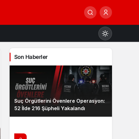
Son Haberler
Gündüz Modu
Gündüz modunu seçin.
Suç Örgütlerini Övenlere Operasyon:
Gece Modu
52 İlde 216 Şüpheli Yakalandı
Gece modunu seçin.
Sistem Modu
Sistem modunu seçin.