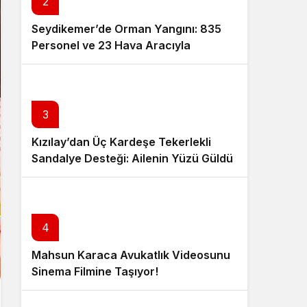
2
Seydikemer’de Orman Yangını: 835
Personel ve 23 Hava Aracıyla
Müdahale Sürüyor
3
Kızılay’dan Üç Kardeşe Tekerlekli
Sandalye Desteği: Ailenin Yüzü Güldü
4
Mahsun Karaca Avukatlık Videosunu
Sinema Filmine Taşıyor!