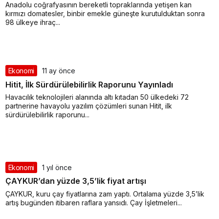
Anadolu coğrafyasının bereketli topraklarında yetişen kan
kırmızı domatesler, binbir emekle güneşte kurutulduktan sonra
98 ülkeye ihraç...
Ekonomi
11 ay önce
Hitit, İlk Sürdürülebilirlik Raporunu Yayınladı
Havacılık teknolojileri alanında altı kıtadan 50 ülkedeki 72
partnerine havayolu yazılım çözümleri sunan Hitit, ilk
sürdürülebilirlik raporunu...
Ekonomi
1 yıl önce
ÇAYKUR’dan yüzde 3,5’lik fiyat artışı
ÇAYKUR, kuru çay fiyatlarına zam yaptı. Ortalama yüzde 3,5’lik
artış bugünden itibaren raflara yansıdı. Çay İşletmeleri...