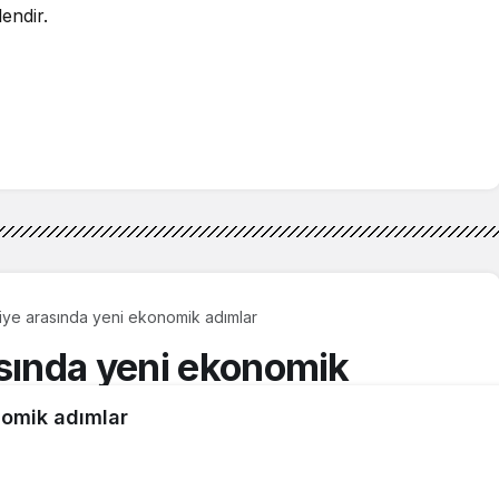
lendir.
iye arasında yeni ekonomik adımlar
asında yeni ekonomik
nomik adımlar
0dk, 34sn
1.448