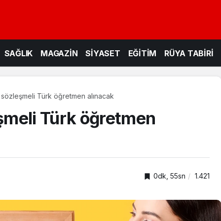
SAĞLIK
MAGAZİN
SİYASET
EĞİTİM
RÜYA TABİRİ
sözleşmeli Türk öğretmen alınacak
şmeli Türk öğretmen
0dk, 55sn
1.421