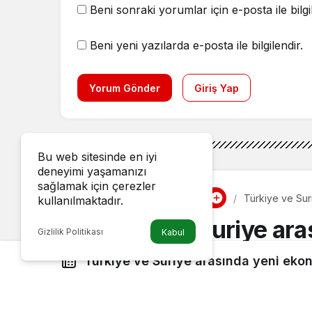
Beni sonraki yorumlar için e-posta ile bilgi
Beni yeni yazılarda e-posta ile bilgilendir.
Yorum Gönder
Giriş Yap
Bu web sitesinde en iyi
deneyimi yaşamanızı
sağlamak için çerezler
Ekonomi
Haberler
Türkiye ve Sur
kullanılmaktadır.
Türkiye ve Suriye ar
Gizlilik Politikası
Kabul
adımlar
Türkiye ve Suriye arasında yeni eko
Admin
tarafından yayınlandı