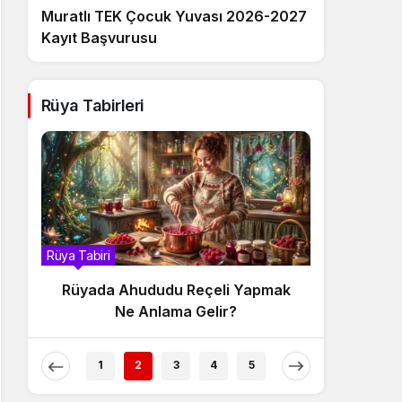
Muratlı TEK Çocuk Yuvası 2026-2027
Kayıt Başvurusu
Rüya Tabirleri
Rüya Tabiri
Rüya Tabir
Rüyada Ahududu Reçeli Yapmak
Rüyada
Ne Anlama Gelir?
1
2
3
4
5