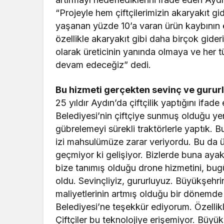
“Projeyle hem çiftçilerimizin akaryakıt gi
yaşanan yüzde 10’a varan ürün kaybının ö
özellikle akaryakıt gibi daha birçok gide
olarak üreticinin yanında olmaya ve her
devam edeceğiz” dedi.
Bu hizmeti gerçekten sevinç ve gururl
25 yıldır Aydın’da çiftçilik yaptığını ifa
Belediyesi’nin çiftçiye sunmuş olduğu yen
gübrelemeyi sürekli traktörlerle yaptık
izi mahsulümüze zarar veriyordu. Bu da ü
geçmiyor ki gelişiyor. Bizlerde buna aya
bize tanımış olduğu drone hizmetini, bug
oldu. Sevinçliyiz, gururluyuz. Büyükşehr
maliyetlerinin artmış olduğu bir dönemde 
Belediyesi’ne teşekkür ediyorum. Özellikl
Çiftçiler bu teknolojiye erişemiyor. Büyü