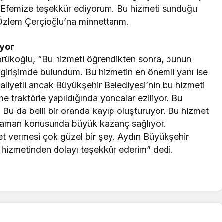
u Efemize teşekkür ediyorum. Bu hizmeti sunduğu
Özlem Çerçioğlu’na minnettarım.
yor
Yörükoğlu, “Bu hizmeti öğrendikten sonra, bunun
r girişimde bulundum. Bu hizmetin en önemli yanı ise
aliyetli ancak Büyükşehir Belediyesi’nin bu hizmeti
e traktörle yapıldığında yoncalar eziliyor. Bu
. Bu da belli bir oranda kayıp oluşturuyor. Bu hizmet
 Zaman konusunda büyük kazanç sağlıyor.
met vermesi çok güzel bir şey. Aydın Büyükşehir
Rüya Tabiri
Rüya Ta
hizmetinden dolayı teşekkür ederim” dedi.
Rüyada Ahududu Reçeli Almak Ne
Rüy
Anlama Gelir? Detaylı Tabirler