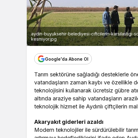
aydin-buyuksehir-belediyesi-ciftcilerin-karsilastigi-
kesmiyor.jpg
Google'da Abone Ol
Tarım sektörüne sağladığı desteklerle öne
vatandaşların zaman kaybı ve özellikle de 
teknolojisini kullanarak ücretsiz gübre a
altında araziye sahip vatandaşların arazil
teknolojik hizmet ile Aydınlı çiftçilerin m
Akaryakıt giderleri azaldı
Modern teknolojiler ile sürdürülebilir tarı
artırmayı hedeflediklerini ifade eden Ay