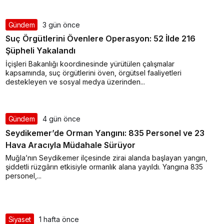
Gündem
3 gün önce
Suç Örgütlerini Övenlere Operasyon: 52 İlde 216
Şüpheli Yakalandı
İçişleri Bakanlığı koordinesinde yürütülen çalışmalar
kapsamında, suç örgütlerini öven, örgütsel faaliyetleri
destekleyen ve sosyal medya üzerinden...
Gündem
4 gün önce
Seydikemer’de Orman Yangını: 835 Personel ve 23
Hava Aracıyla Müdahale Sürüyor
Muğla’nın Seydikemer ilçesinde zirai alanda başlayan yangın,
şiddetli rüzgârın etkisiyle ormanlık alana yayıldı. Yangına 835
personel,...
Siyaset
1 hafta önce