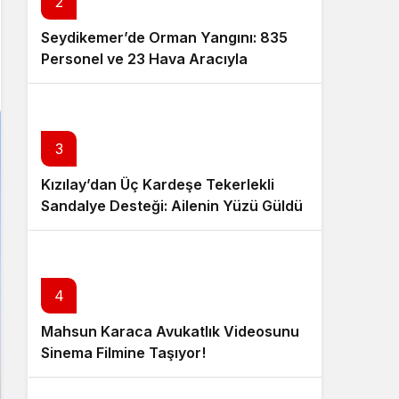
2
Seydikemer’de Orman Yangını: 835
Personel ve 23 Hava Aracıyla
Müdahale Sürüyor
3
Kızılay’dan Üç Kardeşe Tekerlekli
Sandalye Desteği: Ailenin Yüzü Güldü
4
Mahsun Karaca Avukatlık Videosunu
Sinema Filmine Taşıyor!