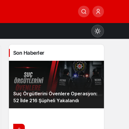
Son Haberler
Gündüz Modu
Gündüz modunu seçin.
Suç Örgütlerini Övenlere Operasyon:
Gece Modu
52 İlde 216 Şüpheli Yakalandı
Gece modunu seçin.
Sistem Modu
Sistem modunu seçin.