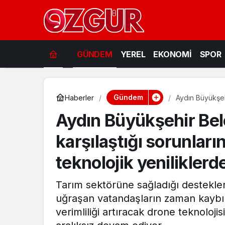
GÜNDEM
YEREL
EKONOMİ
SPOR
Gündem
Haberler
Aydın Büyükşehi
yönelik teknolo
Aydın Büyükşehir Beled
karşılaştığı sorunlar
teknolojik yeniliklerd
Tarım sektörüne sağladığı destekler
uğraşan vatandaşların zaman kaybı v
verimliliği artıracak drone teknoloji