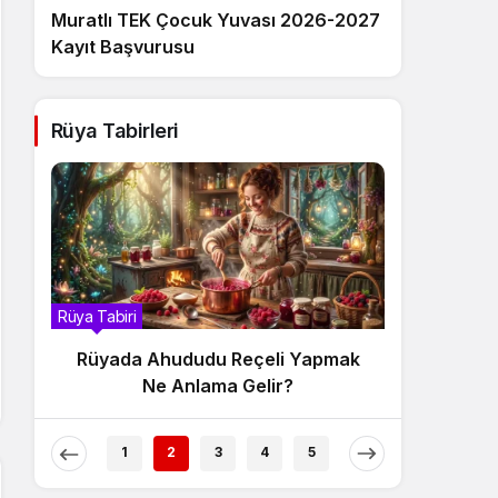
Muratlı TEK Çocuk Yuvası 2026-2027
Kayıt Başvurusu
Rüya Tabirleri
biri
Rüya Tabiri
ada Ahududu Reçeli Yapmak
Rüyada Ahududu Re
Ne Anlama Gelir?
Anlama G
1
2
3
4
5