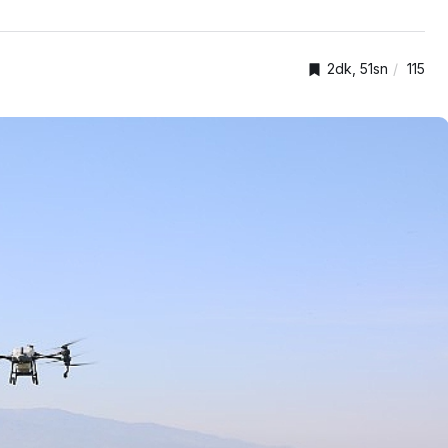
2dk, 51sn
115