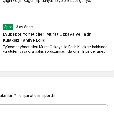
Çılgın Keşfi) Bugün, tıp dünyası biyolojik saati geriye...
Spor
3 ay önce
Eyüpspor Yöneticileri Murat Özkaya ve Fatih
Kulaksız Tahliye Edildi
Eyüpspor yöneticileri Murat Özkaya ile Fatih Kulaksız hakkında
yürütülen yasa dışı bahis soruşturmasında önemli bir gelişme...
 alanlar
*
ile işaretlenmişlerdir