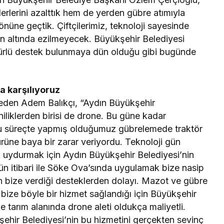
derlerini azalttık hem de yerden gübre atımıyla
nüne geçtik. Çiftçilerimiz, teknoloji sayesinde
rin altında ezilmeyecek. Büyükşehir Belediyesi
 türlü destek bulunmaya dün olduğu gibi bugünde
a karşılıyoruz
de eden Adem Balıkçı, “Aydın Büyükşehir
iliklerden birisi de drone. Bu güne kadar
. Bu süreçte yapmış olduğumuz gübrelemede traktör
rüne baya bir zarar veriyordu. Teknoloji gün
k uydurmak için Aydın Büyükşehir Belediyesi’nin
ün itibari ile Söke Ova’sında uygulamak bize nasip
in bize verdiği desteklerden dolayı. Mazot ve gübre
bize böyle bir hizmet sağlandığı için Büyükşehir
e tarım alanında drone aleti oldukça maliyetli.
kşehir Belediyesi’nin bu hizmetini gerçekten sevinç