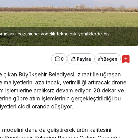
sorunlarin-cozumune-yonelik-teknolojik-yeniliklerde-hiz-
0
Paylaş
Beğen
 çıkan Büyükşehir Belediyesi, ziraat ile uğraşan
maliyetlerini azaltacak, verimliliği artıracak drone
tım işlemlerine aralıksız devam ediyor. 20 dekar ve
erine gübre atım işlemlerinin gerçekleştirildiği bu
aliyetleri ciddi oranda düşüyor.
m modelini daha da geliştirerek ürün kalitesini
dın Büyükşehir Belediye Başkanı Özlem Çerçioğlu,