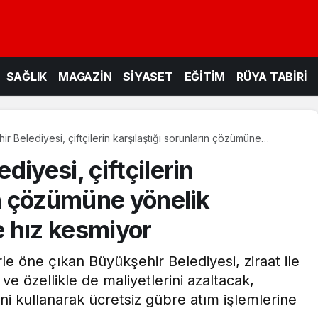
SAĞLIK
MAGAZİN
SİYASET
EĞİTİM
RÜYA TABİRİ
r Belediyesi, çiftçilerin karşılaştığı sorunların çözümüne
jik yeniliklerde hız kesmiyor
iyesi, çiftçilerin
ın çözümüne yönelik
e hız kesmiyor
le öne çıkan Büyükşehir Belediyesi, ziraat ile
e özellikle de maliyetlerini azaltacak,
sini kullanarak ücretsiz gübre atım işlemlerine