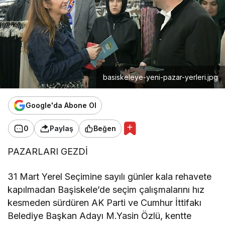
basiskeleye-yeni-pazar-yerleri.jpg
Google'da Abone Ol
0
Paylaş
Beğen
PAZARLARI GEZDİ
31 Mart Yerel Seçimine sayılı günler kala rehavete
kapılmadan Başiskele’de seçim çalışmalarını hız
kesmeden sürdüren AK Parti ve Cumhur İttifakı
Belediye Başkan Adayı M.Yasin Özlü, kentte