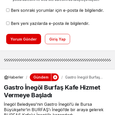
Beni sonraki yorumlar için e-posta ile bilgilendir.
Beni yeni yazılarda e-posta ile bilgilendir.
Yorum Gönder
Giriş Yap
Gündem
Haberler
Gastro İnegöl Burfaş
Kafe Hizmet Vermeye
Gastro İnegöl Burfaş Kafe Hizmet
Başladı
Vermeye Başladı
İnegöl Belediyesi’nin Gastro İnegöl’ü ile Bursa
Büyükşehir’in BURFAŞ’ı İnegöl’de bir araya gelerek
BURFAŞ Kafe’yi İnegöl’e kazandırdı.