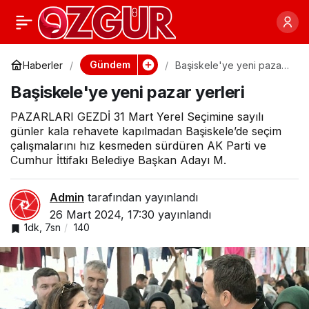
Gastro İnegöl Burfaş
0
Paylaş
Kafe Hizmet Vermeye
Gündem
Haberler
Başiskele'ye yeni pazar
yerleri
Başiskele'ye yeni pazar yerleri
Başladı
PAZARLARI GEZDİ 31 Mart Yerel Seçimine sayılı
günler kala rehavete kapılmadan Başiskele’de seçim
çalışmalarını hız kesmeden sürdüren AK Parti ve
Cumhur İttifakı Belediye Başkan Adayı M.
Admin
tarafından yayınlandı
26 Mart 2024, 17:30
yayınlandı
1dk, 7sn
140