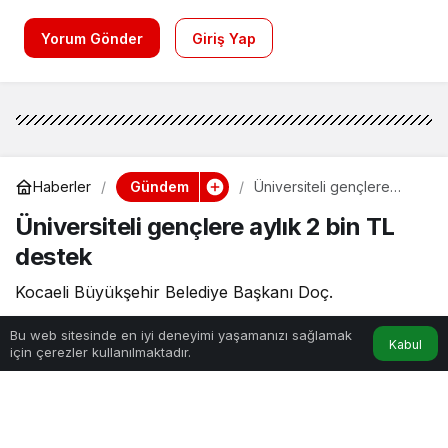
Yorum Gönder
Giriş Yap
Gündem
Haberler
Üniversiteli gençlere
aylık 2 bin TL destek
Üniversiteli gençlere aylık 2 bin TL
destek
Kocaeli Büyükşehir Belediye Başkanı Doç.
Bu web sitesinde en iyi deneyimi yaşamanızı sağlamak
Admin
tarafından yayınlandı
Kabul
için çerezler kullanılmaktadır.
Anasayfa
Akış
Hesabım
19 Mart 2024, 14:45
yayınlandı
0dk, 25sn
128