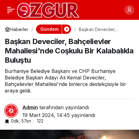
Üniversiteli gençlere
0
Paylaş
aylık 2 bin TL destek
Gündem
Haberler
Başkan Deveciler,
Bahçelievler
Başkan Deveciler, Bahçelievler
Mahallesi'nde Coşkulu
Bir Kalabalıkla Buluştu
Mahallesi'nde Coşkulu Bir Kalabalıkla
Buluştu
Burhaniye Belediye Başkanı ve CHP Burhaniye
Belediye Başkan Adayı Ali Kemal Deveciler,
Bahçelievler Mahallesi'nde binlerce destekçisiyle bir
araya geldi.
Admin
tarafından yayınlandı
19 Mart 2024, 14:45
yayınlandı
0dk, 57sn
122