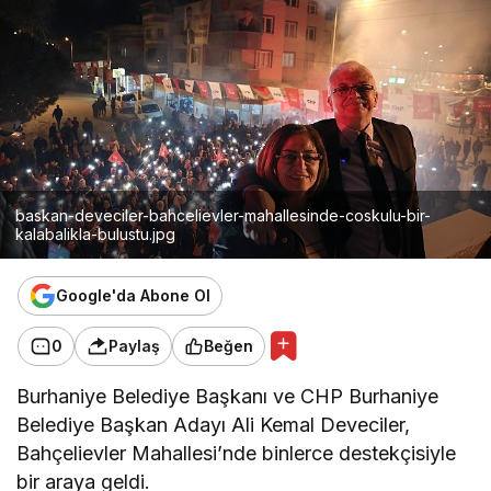
baskan-deveciler-bahcelievler-mahallesinde-coskulu-bir-
kalabalikla-bulustu.jpg
Google'da Abone Ol
0
Paylaş
Beğen
Burhaniye Belediye Başkanı ve CHP Burhaniye
Belediye Başkan Adayı Ali Kemal Deveciler,
Bahçelievler Mahallesi’nde binlerce destekçisiyle
bir araya geldi.