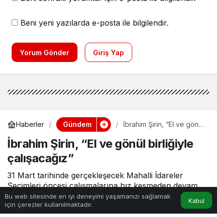
Beni yeni yazılarda e-posta ile bilgilendir.
Yorum Gönder
Giriş Yap
Gündem
Haberler
İbrahim Şirin, “El ve gönül
birliğiyle çalışacağız”
İbrahim Şirin, “El ve gönül birliğiyle
çalışacağız”
31 Mart tarihinde gerçekleşecek Mahalli İdareler
Seçimleri öncesi çalışmalarına hız kesmeden devam
eden Cumhur İttifakı ve AK Parti Derince Belediye
Bu web sitesinde en iyi deneyimi yaşamanızı sağlamak
Kabul
için çerezler kullanılmaktadır.
Başkan Adayı İbrahim Şirin, siteleri ve haneleri ziyaret
Anasayfa
Akış
Hesabım
ederek vatandaş buluşmalarını sürdürüyor.