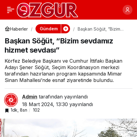
İbrahim Şirin, “El ve
0
Paylaş
gönül birliğiyle
Gündem
Haberler
Başkan Söğüt, “Bizim
sevdamız hizmet
Başkan Söğüt, “Bizim sevdamız
sevdası”
çalışacağız”
hizmet sevdası”
Körfez Belediye Başkanı ve Cumhur İttifakı Başkan
Adayı Şener Söğüt, Seçim Koordinasyon merkezi
tarafından hazırlanan program kapsamında Mimar
Sinan Mahallesi’nde esnaf ziyaretinde bulundu.
Admin
tarafından yayınlandı
18 Mart 2024, 13:30
yayınlandı
1dk, 8sn
102