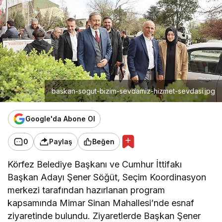
baskan-sogut-bizim-sevdamiz-hizmet-sevdasi.jpg
Google'da Abone Ol
0
Paylaş
Beğen
Körfez Belediye Başkanı ve Cumhur İttifakı
Başkan Adayı Şener Söğüt, Seçim Koordinasyon
merkezi tarafından hazırlanan program
kapsamında Mimar Sinan Mahallesi’nde esnaf
ziyaretinde bulundu. Ziyaretlerde Başkan Şener