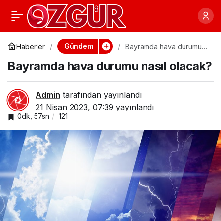
Düzce’de uyuşturucu
0
Paylaş
operasyonu
Gündem
Haberler
Bayramda hava durumu
nasıl olacak?
Bayramda hava durumu nasıl olacak?
Admin
tarafından yayınlandı
21 Nisan 2023, 07:39
yayınlandı
0dk, 57sn
121