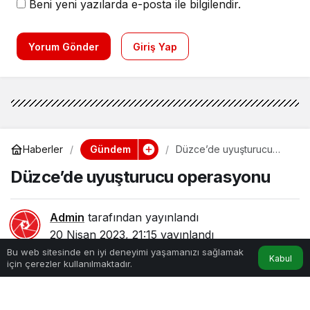
Beni yeni yazılarda e-posta ile bilgilendir.
Yorum Gönder
Giriş Yap
Gündem
Haberler
Düzce’de uyuşturucu
operasyonu
Düzce’de uyuşturucu operasyonu
Admin
tarafından yayınlandı
20 Nisan 2023, 21:15
yayınlandı
0dk, 30sn
137
Bu web sitesinde en iyi deneyimi yaşamanızı sağlamak
Kabul
için çerezler kullanılmaktadır.
Anasayfa
Akış
Hesabım