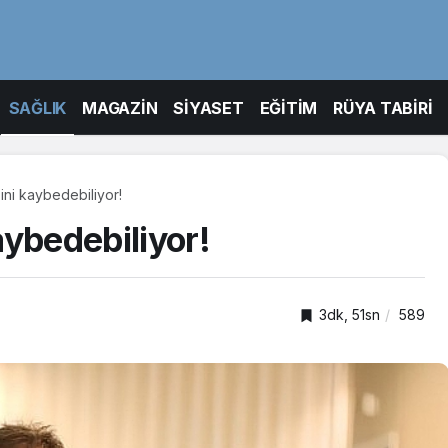
SAĞLIK
MAGAZİN
SİYASET
EĞİTİM
RÜYA TABİRİ
ni kaybedebiliyor!
aybedebiliyor!
3dk, 51sn
589