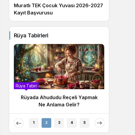
Muratlı TEK Çocuk Yuvası 2026-2027
Kayıt Başvurusu
Rüya Tabirleri
Rüya Tabiri
 Yapmak
Rüyada Ahududu Reçeli Yemek Ne
Anlama Gelir?
1
2
3
4
5