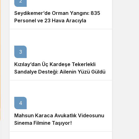
2
Seydikemer’de Orman Yangını: 835
Personel ve 23 Hava Aracıyla
Müdahale Sürüyor
3
Kızılay’dan Üç Kardeşe Tekerlekli
Sandalye Desteği: Ailenin Yüzü Güldü
4
Mahsun Karaca Avukatlık Videosunu
Sinema Filmine Taşıyor!