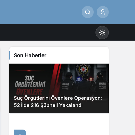
Son Haberler
Gündüz Modu
Gündüz modunu seçin.
Suç Örgütlerini Övenlere Operasyon:
Gece Modu
52 İlde 216 Şüpheli Yakalandı
Gece modunu seçin.
Sistem Modu
Sistem modunu seçin.