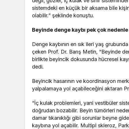
değil, gözler, iç kulak ve sinir sisteminde
sistemdeki en küçük bir aksama bile kiş
olabilir.” şeklinde konuştu.
Beyinde denge kaybı pek çok nedenle o
Denge kaybının en sık ileri yaş grubunda
çeken Prof. Dr. Barış Metin, “Beyinde de
birlikte beyincik dokusunda hücresel kayıp
dedi.
Beyincik hasarının ve koordinasyon merk
yalpalamaya yol açabileceğini aktaran Pro
“İç kulak problemleri, yani vestibüler si
doğrudan bozabilir. Beyin tümörleri neden
damar tıkanıklığı gibi sorunlar beyne gi
kaybına yol açabilir. Multipl skleroz, Parkin