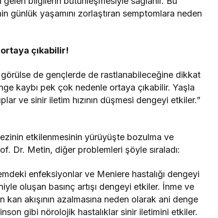
n gelen bilgilerin bütünleşmesiyle sağlanır. Bu
inin günlük yaşamını zorlaştıran semptomlara neden
rtaya çıkabilir!
 görülse de gençlerde de rastlanabileceğine dikkat
nge kaybı pek çok nedenle ortaya çıkabilir. Yaşla
lar ve sinir iletim hızının düşmesi dengeyi etkiler.”
ezinin etkilenmesinin yürüyüşte bozulma ve
f. Dr. Metin, diğer problemleri şöyle sıraladı:
stemdeki enfeksiyonlar ve Meniere hastalığı dengeyi
iyle oluşan basınç artışı dengeyi etkiler. İnme ve
den kan akışının azalmasına neden olarak ani denge
son gibi nörolojik hastalıklar sinir iletimini etkiler.