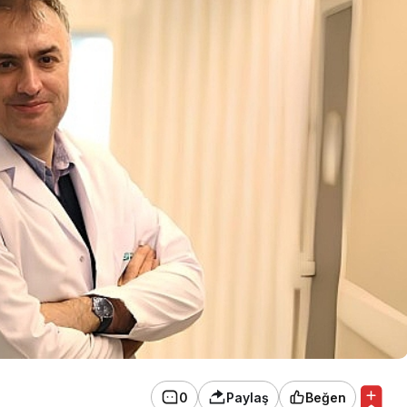
0
Paylaş
Beğen