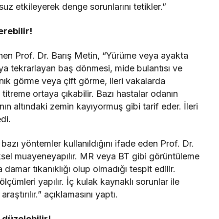
msuz etkileyerek denge sorunlarını tetikler.”
erebilir!
inen Prof. Dr. Barış Metin, “Yürüme veya ayakta
ya tekrarlayan baş dönmesi, mide bulantısı ve
nık görme veya çift görme, ileri vakalarda
treme ortaya çıkabilir. Bazı hastalar odanın
n altındaki zemin kayıyormuş gibi tarif eder. İleri
di.
Rüya Tabiri
bazı yöntemler kullanıldığını ifade eden Prof. Dr.
ziksel muayeneyapılır. MR veya BT gibi görüntüleme
ududu Reçeli Almak Ne
Rüyada Ahududu Reçeli
amar tıkanıklığı olup olmadığı tespit edilir.
elir? Detaylı Tabirler
Ne Anlama Gelir?
ümleri yapılır. İç kulak kaynaklı sorunlar ile
raştırılır.” açıklamasını yaptı.
 düzelebilir!