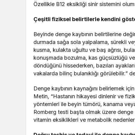
Özellikle B12 eksikliği sinir sistemini olu
Çeşitli fiziksel belirtilerle kendini göst
Beyinde denge kaybının belirtilerine değ
durmada sağa sola yalpalama, sürekli ve
kusma, kulakta uğultu ve baş ağrısı, bula
konuşmada bozulma, kas güçsüzlüğü ve ti
döndüğünü hissederken, bazıları ayaklarını
vakalarda bilinç bulanıklığı görülebilir.” de
Rüya Tabiri
Denge kaybının kaynağını belirlemek için 
Metin, “Hastanın hikayesi dinlenir ve fi
Rüyada Ah
yöntemleri ile beyin tümörü, kanama veya d
Anlama G
Romberg testi başta olmak üzere denge ölç
vitamin eksiklikleri ve metabolik nedenler a
Doğru teşhis ve tedavi ile denge kaybı