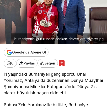
burhaniyenin-gururundan-baskan-devecilere-ziyaret.jpg
Google'da Abone Ol
0
Paylaş
Beğen
11 yaşındaki Burhaniyeli genç sporcu Ünal
Yorulmaz, Antalya’da düzenlenen Dünya Muaythai
Şampiyonası Minikler Kategorisi’nde Dünya 2.si
olarak büyük bir başarı elde etti.
Babası Zeki Yorulmaz ile birlikte, Burhaniye