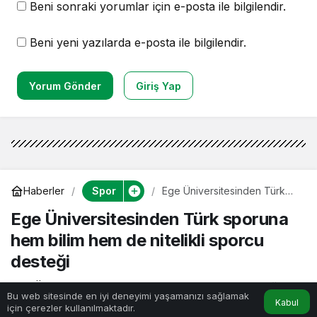
Beni sonraki yorumlar için e-posta ile bilgilendir.
Beni yeni yazılarda e-posta ile bilgilendir.
Yorum Gönder
Giriş Yap
Spor
Haberler
Ege Üniversitesinden Türk
sporuna hem bilim hem de
Ege Üniversitesinden Türk sporuna
nitelikli sporcu desteği
hem bilim hem de nitelikli sporcu
desteği
Ege Üniversitesi Spor Bilimleri Fakültesi, kaliteli eğitim
Bu web sitesinde en iyi deneyimi yaşamanızı sağlamak
anlayışı ve geniş altyapı olanaklarıyla hem spor
Kabul
için çerezler kullanılmaktadır.
Anasayfa
Akış
Hesabım
dünyasına bilimsel destek sağlıyor hem de