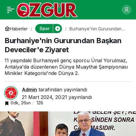
Ege Üniversitesinden
0
Paylaş
Türk sporuna hem
Spor
Haberler
Burhaniye'nin Gururundan
Başkan Deveciler'e Ziyaret
Burhaniye'nin Gururundan Başkan
bilim hem de nitelikli
Deveciler'e Ziyaret
sporcu desteği
11 yaşındaki Burhaniyeli genç sporcu Ünal Yorulmaz,
Antalya'da düzenlenen Dünya Muaythai Şampiyonası
Minikler Kategorisi'nde Dünya 2.
Admin
tarafından yayınlandı
21 Mart 2024, 20:21
yayınlandı
0dk, 26sn
128