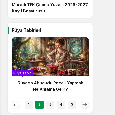
Muratlı TEK Çocuk Yuvası 2026-2027
Kayıt Başvurusu
Rüya Tabirleri
Rüya Tabiri
Rüya Tabir
Rüyada Ahududu Reçeli Yemek Ne
Rüyad
Anlama Gelir?
Ne
1
2
3
4
5