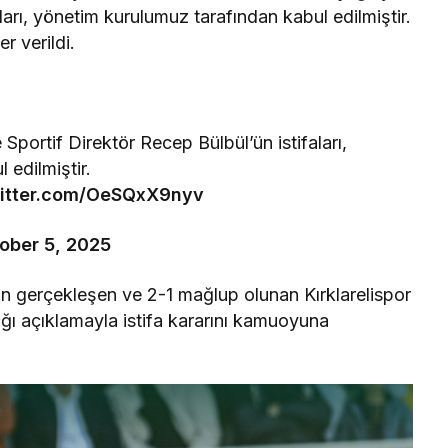
ları, yönetim kurulumuz tarafından kabul edilmiştir.
r verildi.
portif Direktör Recep Bülbül’ün istifaları,
 edilmiştir.
witter.com/OeSQxX9nyv
ober 5, 2025
Rüya Tabiri
n gerçekleşen ve 2-1 mağlup olunan Kırklarelispor
ığı açıklamayla istifa kararını kamuoyuna
eçeli Almak Ne
Rüyada Ahududu Reçeli Yapmak
aylı Tabirler
Ne Anlama Gelir?