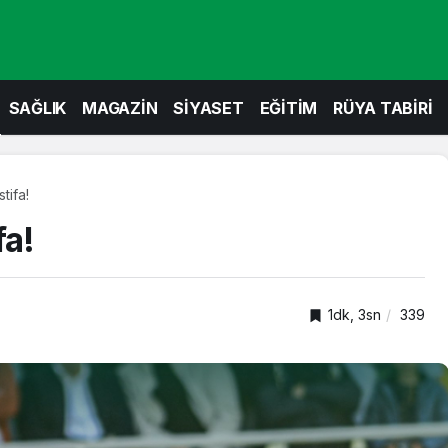
SAĞLIK
MAGAZİN
SİYASET
EĞİTİM
RÜYA TABİRİ
tifa!
fa!
1dk, 3sn
339