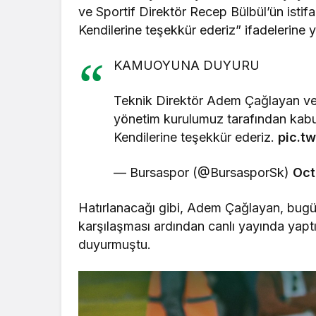
ve Sportif Direktör Recep Bülbül’ün istifa
Kendilerine teşekkür ederiz” ifadelerine ye
KAMUOYUNA DUYURU
Teknik Direktör Adem Çağlayan ve S
yönetim kurulumuz tarafından kabul
Kendilerine teşekkür ederiz.
pic.t
— Bursaspor (@BursasporSk)
Oct
Rüya Tabiri
Hatırlanacağı gibi, Adem Çağlayan, bugü
karşılaşması ardından canlı yayında yapt
Rüyada Ahududu R
duyurmuştu.
Anlama Gelir? Det