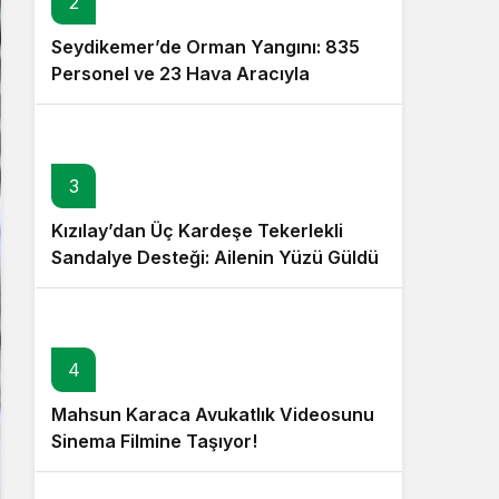
2
Seydikemer’de Orman Yangını: 835
Personel ve 23 Hava Aracıyla
Müdahale Sürüyor
3
Kızılay’dan Üç Kardeşe Tekerlekli
Sandalye Desteği: Ailenin Yüzü Güldü
4
Mahsun Karaca Avukatlık Videosunu
Sinema Filmine Taşıyor!