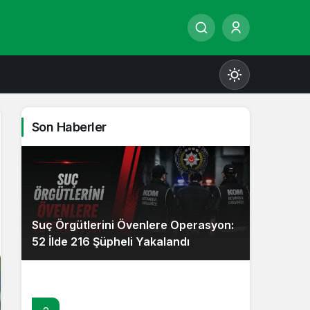
Son Haberler
Gündüz Modu
Gündüz modunu seçin.
Suç Örgütlerini Övenlere Operasyon:
Gece Modu
52 İlde 216 Şüpheli Yakalandı
Gece modunu seçin.
Sistem Modu
Sistem modunu seçin.