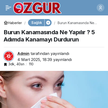
Hazır Soslarda
0
Paylaş
Kanserojen Madde
Sağlık
Haberler
Burun Kanamasında Ne
Yapılır ? 5 Adımda Kanamayı
Burun Kanamasında Ne Yapılır ? 5
Durdurun
Riski!
Adımda Kanamayı Durdurun
Admin
tarafından yayınlandı
4 Mart 2025, 18:39
yayınlandı
3dk, 40sn
110