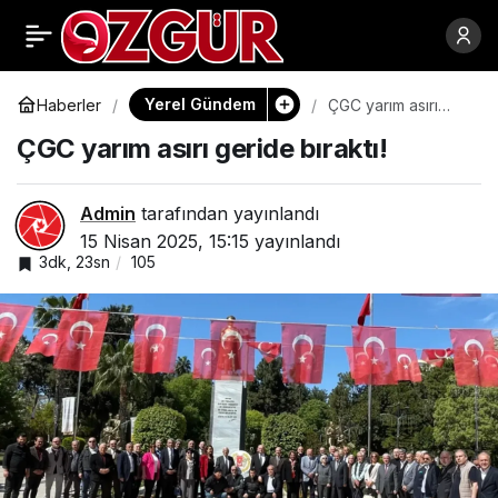
Nisan karı
0
Paylaş
Kastamonu’da 181
Yerel Gündem
Haberler
ÇGC yarım asırı
geride bıraktı!
ÇGC yarım asırı geride bıraktı!
köy yolunu kapattı
Admin
tarafından yayınlandı
15 Nisan 2025, 15:15
yayınlandı
3dk, 23sn
105