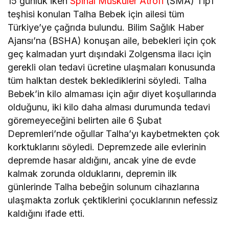
15 günlük iken
Spinal Müsküler Atrofi
(SMA) Tip1
teşhisi konulan Talha Bebek için ailesi tüm
Türkiye’ye çağrıda bulundu. Bilim Sağlık Haber
Ajansı’na (BSHA) konuşan aile, bebekleri için çok
geç kalmadan yurt dışındaki Zolgensma ilacı için
gerekli olan tedavi ücretine ulaşmaları konusunda
tüm halktan destek beklediklerini söyledi. Talha
Bebek’in kilo almaması için ağır diyet koşullarında
olduğunu, iki kilo daha alması durumunda tedavi
göremeyeceğini belirten aile 6 Şubat
Depremleri’nde oğullar Talha’yı kaybetmekten çok
korktuklarını söyledi. Depremzede aile evlerinin
depremde hasar aldığını, ancak yine de evde
kalmak zorunda olduklarını, depremin ilk
günlerinde Talha bebeğin solunum cihazlarına
ulaşmakta zorluk çektiklerini çocuklarının nefessiz
kaldığını ifade etti.