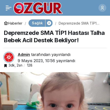
DSÖ Covid-19 Halk
0
Paylaş
Sağlığı Acil
Sağlık
Haberler
Depremzede SMA TİP1
Hastası Talha Bebek Acil
Depremzede SMA TİP1 Hastası Talha
Destek Bekliyor!
Durumunun Bittiğini
Bebek Acil Destek Bekliyor!
Açıkladı
Admin
tarafından yayınlandı
9 Mayıs 2023, 10:56
yayınlandı
3dk, 2sn
128