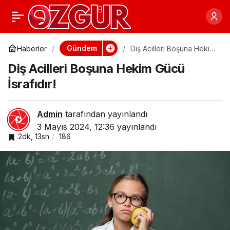
Hemşireye Silahlı
0
Paylaş
Saldırı: Adalet Yerini
Gündem
Haberler
Diş Acilleri Boşuna Hekim
Gücü İsrafıdır!
Diş Acilleri Boşuna Hekim Gücü
Bulmalı!
İsrafıdır!
Admin
tarafından yayınlandı
3 Mayıs 2024, 12:36
yayınlandı
2dk, 13sn
186