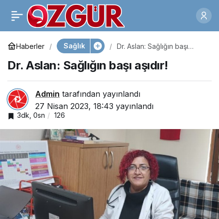
Sezaryen Doğum
0
Paylaş
Bebeklerde
Sağlık
Haberler
Dr. Aslan: Sağlığın başı
aşıdır!
Dr. Aslan: Sağlığın başı aşıdır!
Egzemaya Yol Açıyor
Admin
tarafından yayınlandı
27 Nisan 2023, 18:43
yayınlandı
3dk, 0sn
126