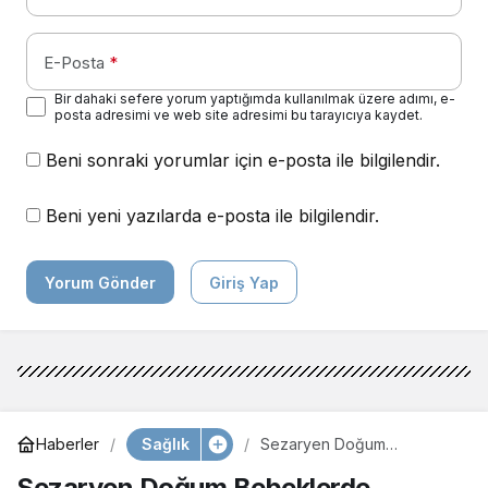
E-Posta
*
Bir dahaki sefere yorum yaptığımda kullanılmak üzere adımı, e-
posta adresimi ve web site adresimi bu tarayıcıya kaydet.
Beni sonraki yorumlar için e-posta ile bilgilendir.
Beni yeni yazılarda e-posta ile bilgilendir.
Yorum Gönder
Giriş Yap
Sağlık
Haberler
Sezaryen Doğum
Bebeklerde Egzemaya Yol
Sezaryen Doğum Bebeklerde
Açıyor