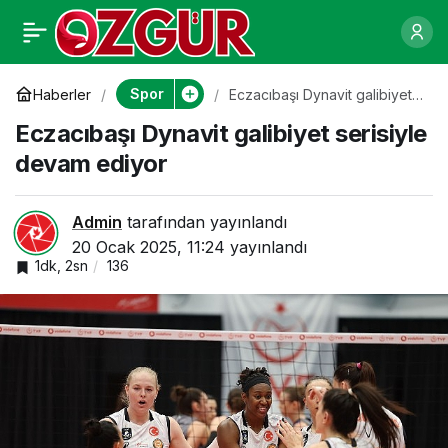
Nissan Formula E
0
Paylaş
Takımı muhteşem bir
Spor
Haberler
Eczacıbaşı Dynavit galibiyet
serisiyle devam ediyor
Eczacıbaşı Dynavit galibiyet serisiyle
zafer elde etti
devam ediyor
Admin
tarafından yayınlandı
20 Ocak 2025, 11:24
yayınlandı
1dk, 2sn
136