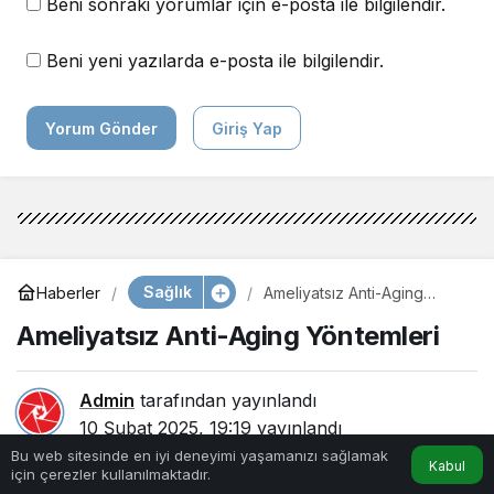
Beni sonraki yorumlar için e-posta ile bilgilendir.
Beni yeni yazılarda e-posta ile bilgilendir.
Yorum Gönder
Giriş Yap
Sağlık
Haberler
Ameliyatsız Anti-Aging
Yöntemleri
Ameliyatsız Anti-Aging Yöntemleri
Admin
tarafından yayınlandı
10 Şubat 2025, 19:19
yayınlandı
2dk, 30sn
163
Bu web sitesinde en iyi deneyimi yaşamanızı sağlamak
Kabul
için çerezler kullanılmaktadır.
Anasayfa
Akış
Hesabım