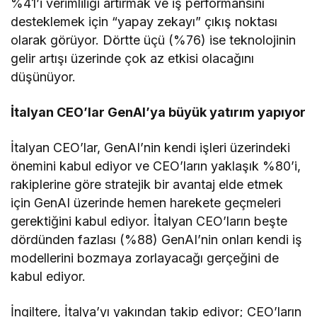
%41’i verimliliği artırmak ve iş performansını
desteklemek için “yapay zekayı” çıkış noktası
olarak görüyor. Dörtte üçü (%76) ise teknolojinin
gelir artışı üzerinde çok az etkisi olacağını
düşünüyor.
İtalyan CEO’lar GenAI’ya büyük yatırım yapıyor
İtalyan CEO’lar, GenAI’nin kendi işleri üzerindeki
önemini kabul ediyor ve CEO’ların yaklaşık %80’i,
rakiplerine göre stratejik bir avantaj elde etmek
için GenAI üzerinde hemen harekete geçmeleri
gerektiğini kabul ediyor. İtalyan CEO’ların beşte
dördünden fazlası (%88) GenAI’nin onları kendi iş
modellerini bozmaya zorlayacağı gerçeğini de
kabul ediyor.
İngiltere, İtalya’yı yakından takip ediyor; CEO’ların