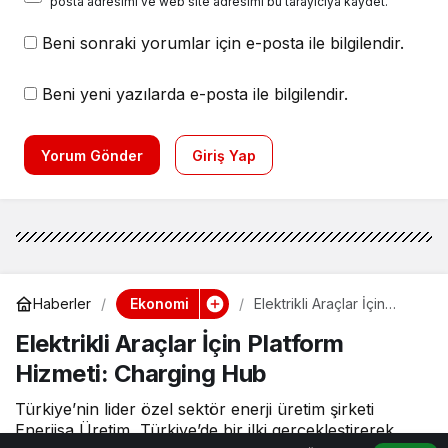
posta adresimi ve web site adresimi bu tarayıcıya kaydet.
Beni sonraki yorumlar için e-posta ile bilgilendir.
Beni yeni yazılarda e-posta ile bilgilendir.
Yorum Gönder
Giriş Yap
Ekonomi
Haberler
Elektrikli Araçlar İçin
Platform Hizmeti:
Elektrikli Araçlar İçin Platform
Charging Hub
Hizmeti: Charging Hub
Türkiye’nin lider özel sektör enerji üretim şirketi
Enerjisa Üretim, Türkiye’de bir ilki gerçekleştirerek