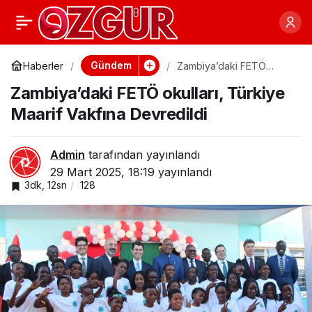
Denizli’de tefecilik
0
Paylaş
operasyonunda 2
Gündem
Haberler
Zambiya’daki FETÖ
okulları, Türkiye Maarif
Zambiya’daki FETÖ okulları, Türkiye
Vakfına Devredildi
şüpheli yakalandı
Maarif Vakfına Devredildi
Admin
tarafından yayınlandı
29 Mart 2025, 18:19
yayınlandı
3dk, 12sn
128