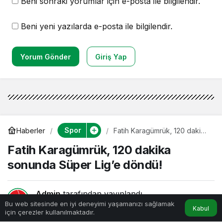
Beni sonraki yorumlar için e-posta ile bilgilendir.
Beni yeni yazılarda e-posta ile bilgilendir.
Yorum Gönder
Giriş Yap
Spor
Haberler
Fatih Karagümrük, 120 dakika
sonunda Süper Lig’e döndü!
Fatih Karagümrük, 120 dakika
sonunda Süper Lig’e döndü!
Admin
tarafından yayınlandı
Bu web sitesinde en iyi deneyimi yaşamanızı sağlamak
30 Mayıs 2025, 10:00
yayınlandı
Kabul
için çerezler kullanılmaktadır.
Anasayfa
Akış
Hesabım
1dk, 10sn
144