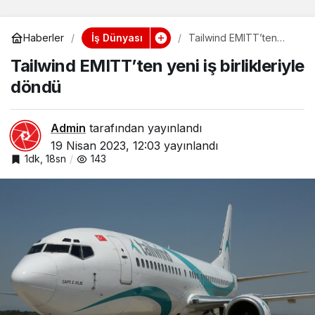
İş Dünyası
Haberler
Tailwind EMITT’ten
yeni iş birlikleriyle
Tailwind EMITT’ten yeni iş birlikleriyle
döndü
döndü
Admin
tarafından yayınlandı
19 Nisan 2023, 12:03
yayınlandı
1dk, 18sn
143