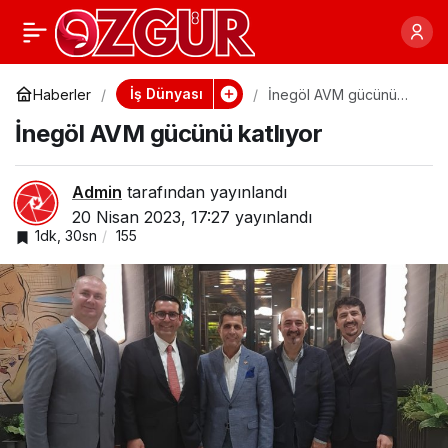
Tailwind EMITT’ten
0
Paylaş
yeni iş birlikleriyle
İş Dünyası
Haberler
İnegöl AVM gücünü
katlıyor
İnegöl AVM gücünü katlıyor
döndü
Admin
tarafından yayınlandı
20 Nisan 2023, 17:27
yayınlandı
1dk, 30sn
155