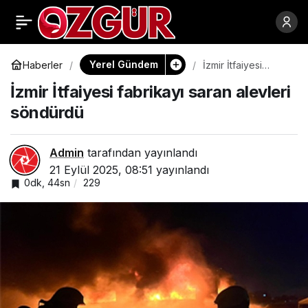
Menderes
0
Paylaş
Belediyesi’nden Atık
Yerel Gündem
Haberler
İzmir İtfaiyesi
fabrikayı saran
İzmir İtfaiyesi fabrikayı saran alevleri
alevleri söndürdü
Yağ Seferberliği
söndürdü
Admin
tarafından yayınlandı
21 Eylül 2025, 08:51
yayınlandı
0dk, 44sn
229