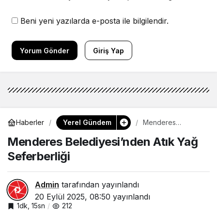
Beni yeni yazılarda e-posta ile bilgilendir.
Yorum Gönder
Giriş Yap
Yerel Gündem
Haberler
Menderes
Belediyesi’nden
Menderes Belediyesi’nden Atık Yağ
Atık Yağ
Seferberliği
Seferberliği
Admin
tarafından yayınlandı
20 Eylül 2025, 08:50
yayınlandı
1dk, 15sn
212