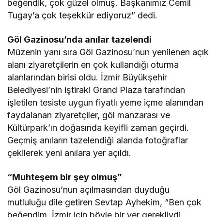
beğendik, çok güzel olmuş. Başkanımız Cemil
Tugay’a çok teşekkür ediyoruz” dedi.
Göl Gazinosu’nda anılar tazelendi
Müzenin yanı sıra Göl Gazinosu’nun yenilenen açık
alanı ziyaretçilerin en çok kullandığı oturma
alanlarından birisi oldu. İzmir Büyükşehir
Belediyesi’nin iştiraki Grand Plaza tarafından
işletilen tesiste uygun fiyatlı yeme içme alanından
faydalanan ziyaretçiler, göl manzarası ve
Kültürpark’ın doğasında keyifli zaman geçirdi.
Geçmiş anıların tazelendiği alanda fotoğraflar
çekilerek yeni anılara yer açıldı.
“Muhteşem bir şey olmuş”
Göl Gazinosu’nun açılmasından duyduğu
mutluluğu dile getiren Sevtap Ayhekim, “Ben çok
beğendim. İzmir için böyle bir yer gerekliydi.