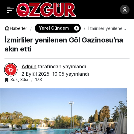
İyileşen kızıl geyik
0
Paylaş
Paşa yeni yuvasında
Yerel Gündem
Haberler
İzmirliler yenilenen
Göl Gazinosu’na
İzmirliler yenilenen Göl Gazinosu’na
akın etti
akın etti
Admin
tarafından yayınlandı
2 Eylül 2025, 10:05
yayınlandı
3dk, 33sn
173