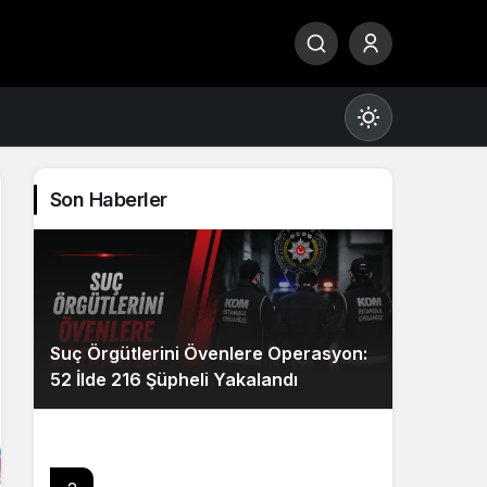
Son Haberler
Gündüz Modu
Gündüz modunu seçin.
Suç Örgütlerini Övenlere Operasyon:
Gece Modu
52 İlde 216 Şüpheli Yakalandı
Gece modunu seçin.
Sistem Modu
Sistem modunu seçin.