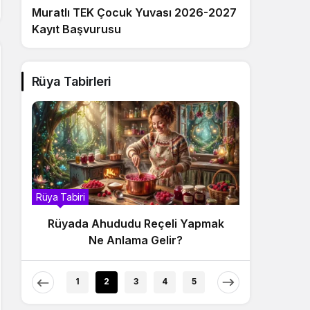
Muratlı TEK Çocuk Yuvası 2026-2027
Kayıt Başvurusu
Rüya Tabirleri
Rüya Tabiri
Rüya Tabir
Rüyada Ahududu Reçeli Yapmak
Rüyada
Ne Anlama Gelir?
1
2
3
4
5