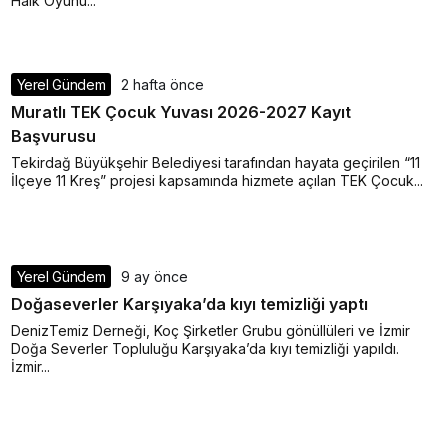
Halk Oyunu...
Yerel Gündem
2 hafta önce
Muratlı TEK Çocuk Yuvası 2026-2027 Kayıt
Başvurusu
Tekirdağ Büyükşehir Belediyesi tarafından hayata geçirilen “11
İlçeye 11 Kreş” projesi kapsamında hizmete açılan TEK Çocuk...
Yerel Gündem
9 ay önce
Doğaseverler Karşıyaka’da kıyı temizliği yaptı
DenizTemiz Derneği, Koç Şirketler Grubu gönüllüleri ve İzmir
Doğa Severler Topluluğu Karşıyaka’da kıyı temizliği yapıldı.
İzmir...