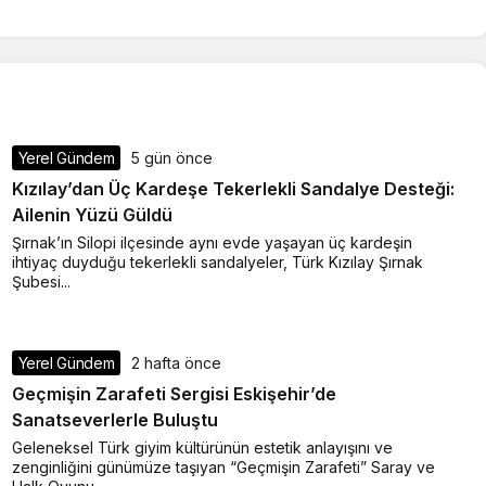
Yerel Gündem
5 gün önce
Kızılay’dan Üç Kardeşe Tekerlekli Sandalye Desteği:
Ailenin Yüzü Güldü
Şırnak’ın Silopi ilçesinde aynı evde yaşayan üç kardeşin
ihtiyaç duyduğu tekerlekli sandalyeler, Türk Kızılay Şırnak
Şubesi...
Rüya Tabiri
Rüyada Ahududu Reçeli Almak Ne
Yerel Gündem
2 hafta önce
Anlama Gelir? Detaylı Tabirler
Geçmişin Zarafeti Sergisi Eskişehir’de
Sanatseverlerle Buluştu
Geleneksel Türk giyim kültürünün estetik anlayışını ve
zenginliğini günümüze taşıyan “Geçmişin Zarafeti” Saray ve