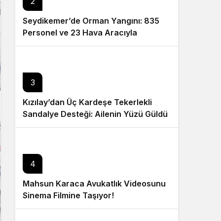
2
Seydikemer’de Orman Yangını: 835
Personel ve 23 Hava Aracıyla
Müdahale Sürüyor
3
Kızılay’dan Üç Kardeşe Tekerlekli
Sandalye Desteği: Ailenin Yüzü Güldü
4
Mahsun Karaca Avukatlık Videosunu
Sinema Filmine Taşıyor!