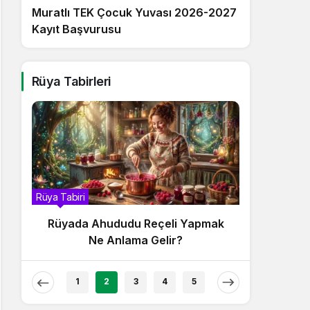
Muratlı TEK Çocuk Yuvası 2026-2027
Kayıt Başvurusu
Rüya Tabirleri
Rüya Tabiri
Rüya Tabir
Rüyada Ahududu Reçeli Yapmak
Rüyada
Ne Anlama Gelir?
1
2
3
4
5