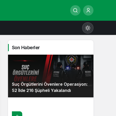
Son Haberler
Gündüz Modu
Gündüz modunu seçin.
Suç Örgütlerini Övenlere Operasyon:
Gece Modu
52 İlde 216 Şüpheli Yakalandı
Gece modunu seçin.
Sistem Modu
Sistem modunu seçin.