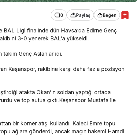
0
Paylaş
Beğen
e BAL Ligi finalinde dün Havsa’da Edirne Genç
rakibini 3-0 yenerek BAL’a yükseldi.
n takım Genç Aslanlar idi.
ran Keşanspor, rakibine karşı daha fazla pozisyon
tirdiği atakta Okan’ın soldan yaptığı ortada
 vurdu ve top autua çıktı.Keşanspor Mustafa ile
an bir korner atışı kullandı. Kaleci Emre topu
n topu ağlara gönderdi, ancak maçın hakemi Hamdi