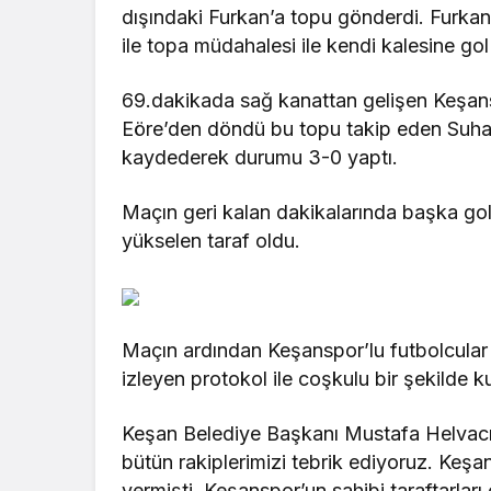
dışındaki Furkan’a topu gönderdi. Furkan
ile topa müdahalesi ile kendi kalesine go
69.dakikada sağ kanattan gelişen Keşan
Eöre’den döndü bu topu takip eden Suha
kaydederek durumu 3-0 yaptı.
Maçın geri kalan dakikalarında başka go
yükselen taraf oldu.
Maçın ardından Keşanspor’lu futbolcular g
izleyen protokol ile coşkulu bir şekilde ku
Keşan Belediye Başkanı Mustafa Helvacı
bütün rakiplerimizi tebrik ediyoruz. Keşa
vermişti. Keşanspor’un sahibi taraftarlar