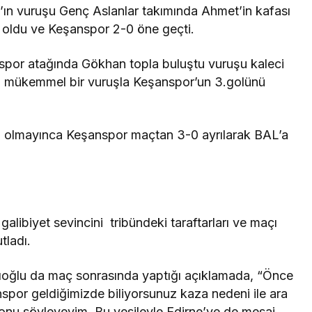
’ın vuruşu Genç Aslanlar takımında Ahmet’in kafası
l oldu ve Keşanspor 2-0 öne geçti.
spor atağında Gökhan topla buluştu vuruşu kaleci
 mükemmel bir vuruşla Keşanspor’un 3.golünü
l olmayınca Keşanspor maçtan 3-0 ayrılarak BAL’a
Rüya Tabiri
alibiyet sevincini tribündeki taraftarları ve maçı
Rüyada Ahududu Reçeli Almak Ne
tladı.
Anlama Gelir? Detaylı Tabirler
oğlu da maç sonrasında yaptığı açıklamada, “Önce
nspor geldiğimizde biliyorsunuz kaza nedeni ile ara
ı onu söyleyeyim. Bu vesileyle Edirne’ye de mesaj