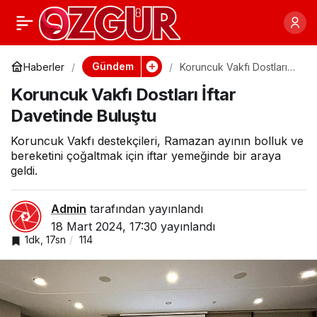
KEDFE iftarında kent
0
Paylaş
protokolü buluştu
Gündem
Haberler
Koruncuk Vakfı Dostları
İftar Davetinde Buluştu
Koruncuk Vakfı Dostları İftar
Davetinde Buluştu
Koruncuk Vakfı destekçileri, Ramazan ayının bolluk ve
bereketini çoğaltmak için iftar yemeğinde bir araya
geldi.
Admin
tarafından yayınlandı
18 Mart 2024, 17:30
yayınlandı
1dk, 17sn
114