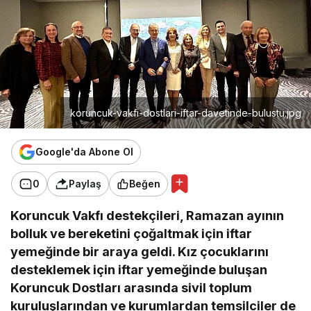
koruncuk-vakfi-dostlari-iftar-davetinde-bulustu.jpg
Google'da Abone Ol
0
Paylaş
Beğen
Koruncuk Vakfı destekçileri, Ramazan ayının
bolluk ve bereketini çoğaltmak için iftar
yemeğinde bir araya geldi. Kız çocuklarını
desteklemek için iftar yemeğinde buluşan
Koruncuk Dostları arasında sivil toplum
kuruluşlarından ve kurumlardan temsilciler de