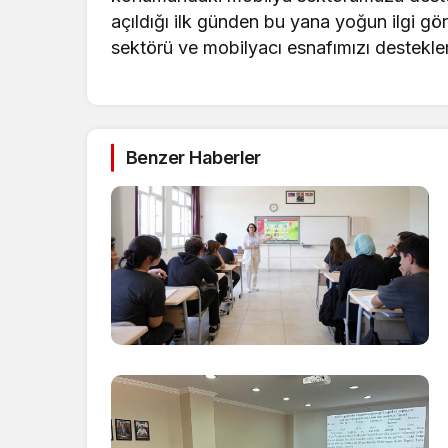
açıldığı ilk günden bu yana yoğun ilgi gö
sektörü ve mobilyacı esnafımızı destek
Benzer Haberler
abiri
Rüya Tabiri
yada Ahududu Reçeli Yapmak
Rüyada Ahududu R
Ne Anlama Gelir?
Anlama G