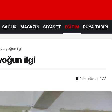
SAĞLIK
MAGAZİN
SİYASET
EĞİTİM
RÜYA TABİRİ
ye yoğun ilgi
oğun ilgi
1dk, 45sn
177