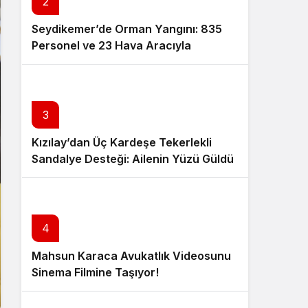
2
Seydikemer’de Orman Yangını: 835
Personel ve 23 Hava Aracıyla
Müdahale Sürüyor
3
Kızılay’dan Üç Kardeşe Tekerlekli
Sandalye Desteği: Ailenin Yüzü Güldü
4
Mahsun Karaca Avukatlık Videosunu
Sinema Filmine Taşıyor!