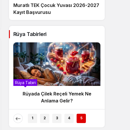
Muratlı TEK Çocuk Yuvası 2026-2027
Kayıt Başvurusu
Rüya Tabirleri
Rüya Tabiri
Rüyada Çilek Reçeli Yemek Ne
Anlama Gelir?
1
2
3
4
5