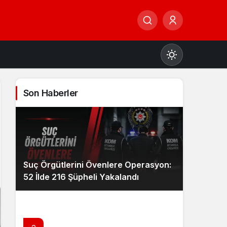
Son Haberler
Gündüz Modu
Gündüz modunu seçin.
Suç Örgütlerini Övenlere Operasyon:
Gece Modu
52 İlde 216 Şüpheli Yakalandı
Gece modunu seçin.
Sistem Modu
Sistem modunu seçin.