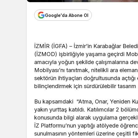
Google'da Abone Ol
İZMİR (İGFA) – İzmir’in Karabağlar Beled
(İZMOD) işbirliğiyle yaşama geçirdi Mo
amacıyla yoğun şekilde çalışmalarına d
Mobilyası’nı tanıtmak, nitelikli ara elem
sektörün ihtiyaçları doğrultusunda açtığı
bilinçlendirmek için sürdürülebilir tasarım
Bu kapsamdaki “Atma, Onar, Yeniden Kull
yakın yurttaş katıldı. Katılımcılar 2 bö
konusunda bilgi alarak uygulama gerçekl
İZ Platformu’nun yaptığı atölyede öğrenci
sunulmasının yöntemleri üzerine çeşitli fikir