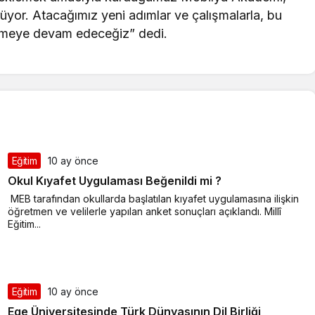
rüyor. Atacağımız yeni adımlar ve çalışmalarla, bu
lemeye devam edeceğiz” dedi.
Eğitim
10 ay önce
Okul Kıyafet Uygulaması Beğenildi mi ?
MEB tarafından okullarda başlatılan kıyafet uygulamasına ilişkin
Rüya Tabiri
öğretmen ve velilerle yapılan anket sonuçları açıklandı. Millî
Eğitim...
eçeli Yemek Ne
Rüyada Ahududu Reçeli Görmek
elir?
Ne Anlama Gelir? Detaylı
Yorumlar
Eğitim
10 ay önce
Ege Üniversitesinde Türk Dünyasının Dil Birliği