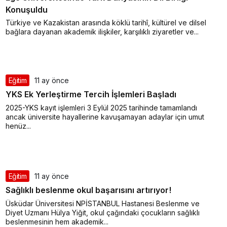
Konuşuldu
Türkiye ve Kazakistan arasında köklü tarihî, kültürel ve dilsel
bağlara dayanan akademik ilişkiler, karşılıklı ziyaretler ve...
Eğitim
11 ay önce
YKS Ek Yerleştirme Tercih İşlemleri Başladı
2025-YKS kayıt işlemleri 3 Eylül 2025 tarihinde tamamlandı
ancak üniversite hayallerine kavuşamayan adaylar için umut
henüz...
Eğitim
11 ay önce
Sağlıklı beslenme okul başarısını artırıyor!
Üsküdar Üniversitesi NPİSTANBUL Hastanesi Beslenme ve
Diyet Uzmanı Hülya Yiğit, okul çağındaki çocukların sağlıklı
beslenmesinin hem akademik...