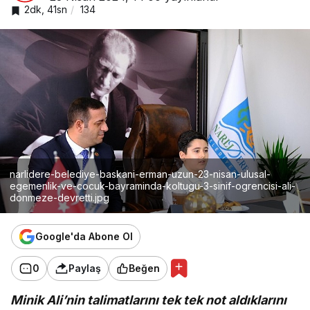
2dk, 41sn
134
narlidere-belediye-baskani-erman-uzun-23-nisan-ulusal-
egemenlik-ve-cocuk-bayraminda-koltugu-3-sinif-ogrencisi-ali-
donmeze-devretti.jpg
Google'da Abone Ol
0
Paylaş
Beğen
Minik Ali’nin talimatlarını tek tek not aldıklarını