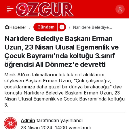
Bayraklı'da minik
0
Paylaş
başkanlar icraatlarını
Gündem
Haberler
Narlıdere Belediye
Başkanı Erman Uzun, 23
Narlıdere Belediye Başkanı Erman
Nisan Ulusal Egemenlik
açıkladı
ve Çocuk Bayramı'nda
Uzun, 23 Nisan Ulusal Egemenlik ve
koltuğu 3.sınıf öğrencisi
Ali Dönmez'e devretti
Çocuk Bayramı'nda koltuğu 3.sınıf
öğrencisi Ali Dönmez'e devretti
Minik Ali’nin talimatlarını tek tek not aldıklarını
söyleyen Başkan Erman Uzun, “Çok çalışacağız,
çocuklarımıza daha güzel bir dünya bırakacağız” diye
konuştu Narlıdere Belediye Başkanı Erman Uzun, 23
Nisan Ulusal Egemenlik ve Çocuk Bayramı’nda koltuğu
3.
Admin
tarafından yayınlandı
23 Nisan 2024, 14:00
yayınlandı