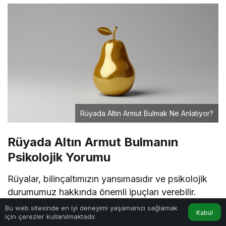
Rüyada Altın Armut Bulmak Ne Anlatıyor?
Rüyada Altın Armut Bulmanın
Psikolojik Yorumu
Rüyalar, bilinçaltımızın yansımasıdır ve psikolojik
durumumuz hakkında önemli ipuçları verebilir.
Rüyada altın armut bulmak, rüya sahibinin
Bu web sitesinde en iyi deneyimi yaşamanızı sağlamak
Kabul
için çerezler kullanılmaktadır.
özgüveninin yüksek olduğunu, potansiyelinin
Anasayfa
Akış
Hesabım