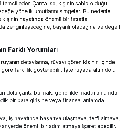
i temsil eder. Çanta ise, kişinin sahip olduğu
eleceğe yönelik umutlarını simgeler. Bu nedenle,
 kişinin hayatında önemli bir fırsatla
a zenginleşeceğine, başarılı olacağına ve değerli
n Farklı Yorumları
rüyanın detaylarına, rüyayı gören kişinin içinde
öre farklılık gösterebilir. İşte rüyada altın dolu
Rüya Tabiri
Rüya Ta
ın dolu çanta bulmak, genellikle maddi anlamda
Rüyada Ahududu Reçeli Almak Ne
Rüy
dik bir para girişine veya finansal anlamda
Anlama Gelir? Detaylı Tabirler
ya, iş hayatında başarıya ulaşmaya, terfi almaya,
 kariyerde önemli bir adım atmaya işaret edebilir.