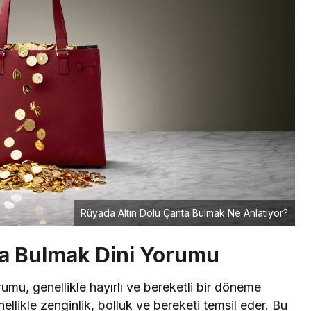
Rüyada Altın Dolu Çanta Bulmak Ne Anlatıyor?
ta Bulmak Dini Yorumu
umu, genellikle hayırlı ve bereketli bir döneme
enellikle zenginlik, bolluk ve bereketi temsil eder. Bu