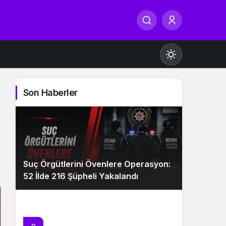
Son Haberler
Gündüz Modu
Gündüz modunu seçin.
Suç Örgütlerini Övenlere Operasyon:
Gece Modu
52 İlde 216 Şüpheli Yakalandı
Gece modunu seçin.
Sistem Modu
Sistem modunu seçin.