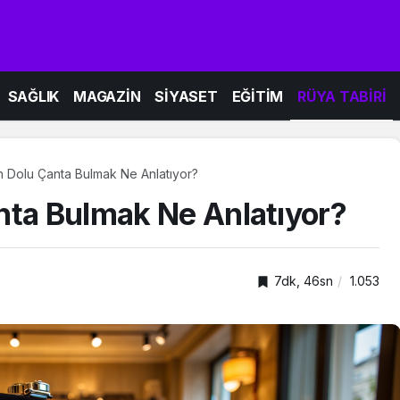
SAĞLIK
MAGAZİN
SİYASET
EĞİTİM
RÜYA TABİRİ
n Dolu Çanta Bulmak Ne Anlatıyor?
nta Bulmak Ne Anlatıyor?
7dk, 46sn
1.053