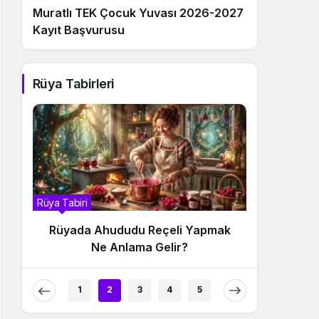
Muratlı TEK Çocuk Yuvası 2026-2027
Kayıt Başvurusu
Rüya Tabirleri
biri
Rüya Tabiri
ada Ahududu Reçeli Yapmak
Rüyada Ahududu Re
Ne Anlama Gelir?
Anlama G
1
2
3
4
5