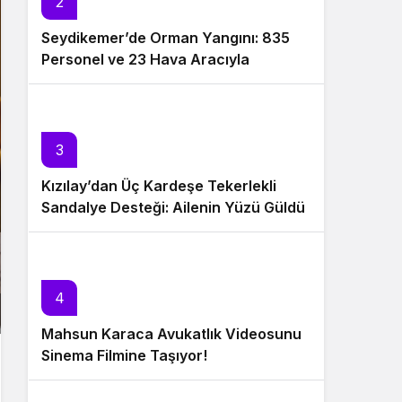
2
Seydikemer’de Orman Yangını: 835
Personel ve 23 Hava Aracıyla
Müdahale Sürüyor
3
Kızılay’dan Üç Kardeşe Tekerlekli
Sandalye Desteği: Ailenin Yüzü Güldü
4
Mahsun Karaca Avukatlık Videosunu
Sinema Filmine Taşıyor!