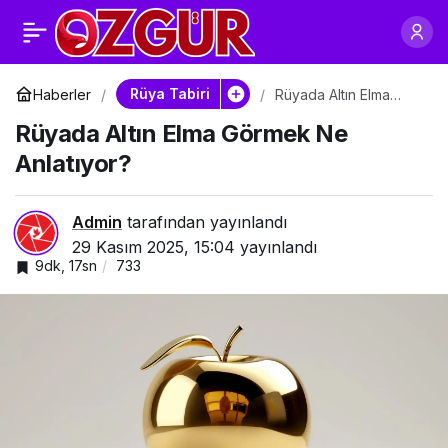
Rüyada Altın Kırıntısı
0
Paylaş
Toplamak Ne
Rüya Tabiri
Haberler
Rüyada Altın Elma
Görmek Ne Anlatıyor?
Rüyada Altın Elma Görmek Ne
Anlatıyor?
Anlatıyor?
Admin
tarafından yayınlandı
29 Kasım 2025, 15:04
yayınlandı
9dk, 17sn
733