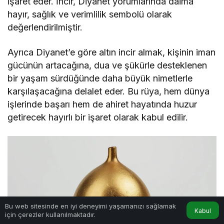
işaret eder. İncir, Diyanet yorumlarında daima
hayır, sağlık ve verimlilik sembolü olarak
değerlendirilmiştir.
Ayrıca Diyanet’e göre altın incir almak, kişinin iman
gücünün artacağına, dua ve şükürle desteklenen
bir yaşam sürdüğünde daha büyük nimetlerle
karşılaşacağına delalet eder. Bu rüya, hem dünya
işlerinde başarı hem de ahiret hayatında huzur
getirecek hayırlı bir işaret olarak kabul edilir.
Bu web sitesinde en iyi deneyimi yaşamanızı sağlamak
Kabul
için çerezler kullanılmaktadır.
Anasayfa
Akış
Hesabım