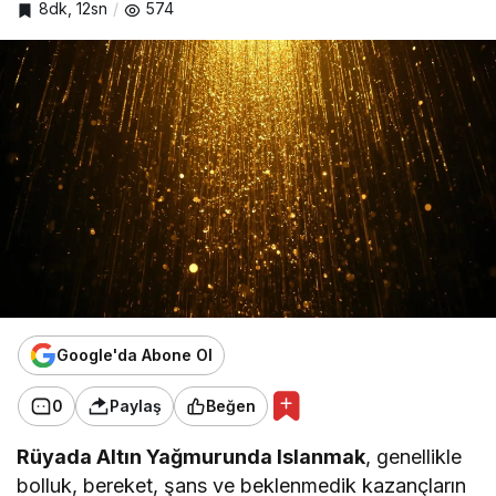
8dk, 12sn
574
Google'da Abone Ol
0
Paylaş
Beğen
Rüyada Altın Yağmurunda Islanmak
, genellikle
bolluk, bereket, şans ve beklenmedik kazançların