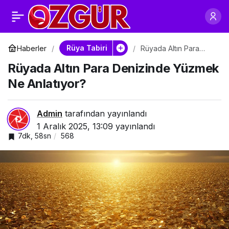
Rüyada Altın
0
Paylaş
Yağmurunda
Rüya Tabiri
Haberler
Rüyada Altın Para
Denizinde Yüzmek Ne
Rüyada Altın Para Denizinde Yüzmek
Anlatıyor?
Islanmak Ne
Ne Anlatıyor?
Anlatıyor?
Admin
tarafından yayınlandı
1 Aralık 2025, 13:09
yayınlandı
7dk, 58sn
568