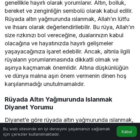
genellikle hayırlı olarak yorumlanır. Altın, bolluk,
bereket ve zenginliğin sembolü olarak kabul edilir.
Rüyada altın yağmurunda ıslanmak, Allah’ın lütfu
ve ihsanı olarak değerlendirilebilir. Bu rüya, Allah’ın
size rızkınızı bol vereceğine, dualarınızın kabul
olacağına ve hayatınızda hayırlı gelişmeler
yaşayacağınıza işaret edebilir. Ancak, altınla ilgili
rüyaların yorumlanmasında dikkatli olmak ve
aşırıya kaçmamak önemlidir. Altına düşkünlüğün
ve dünya malına aşırı önem vermenin dinen hoş
karşılanmadığı unutulmamalıdır.
Rüyada Altın Yağmurunda Islanmak
Diyanet Yorumu
Diyanet’e göre rüyada altın yağmurunda ıslanmak,
kişinin Allah tarafından bolluk, bereket ve
Bu web sitesinde en iyi deneyimi yaşamanızı sağlamak
Kabul
için çerezler kullanılmaktadır.
nimetlerle ödüllendirileceğine delalet eder. Bu rüya,
Anasayfa
Akış
Hesabım