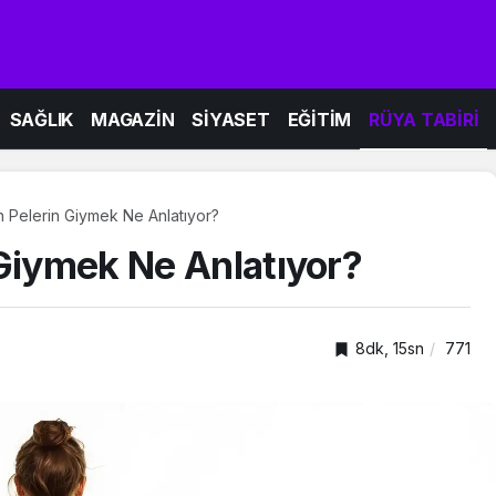
SAĞLIK
MAGAZİN
SİYASET
EĞİTİM
RÜYA TABİRİ
n Pelerin Giymek Ne Anlatıyor?
 Giymek Ne Anlatıyor?
8dk, 15sn
771