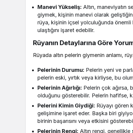
Manevi Yükseliş:
Altın, maneviyatın se
giymek, kişinin manevi olarak geliştiğini
rüya, kişinin içsel yolculuğunda önemli 
ulaştığını işaret edebilir.
Rüyanın Detaylarına Göre Yorum 
Rüyada altın pelerin giymenin anlamı, rüy
Pelerinin Durumu:
Pelerin yeni ve parl
pelerin eski, yırtık veya kirliyse, bu ol
Pelerinin Ağırlığı:
Pelerin çok ağırsa, 
olduğunu gösterebilir. Pelerin hafifse, 
Pelerini Kimin Giydiği:
Rüyayı gören kiş
gelişimine işaret eder. Başka biri giyiy
birinin başarısını veya etkisini gösterebil
Pelerinin Rengi:
Altın rengi, genellikle 