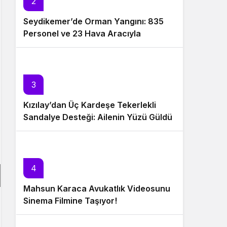
2
Seydikemer’de Orman Yangını: 835
Personel ve 23 Hava Aracıyla
Müdahale Sürüyor
3
Kızılay’dan Üç Kardeşe Tekerlekli
Sandalye Desteği: Ailenin Yüzü Güldü
4
Mahsun Karaca Avukatlık Videosunu
Sinema Filmine Taşıyor!