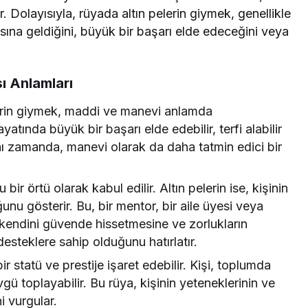
. Dolayısıyla, rüyada altın pelerin giymek, genellikle
sına geldiğini, büyük bir başarı elde edeceğini veya
ı Anlamları
erin giymek, maddi ve manevi anlamda
yatında büyük bir başarı elde edebilir, terfi alabilir
Aynı zamanda, manevi olarak da daha tatmin edici bir
bir örtü olarak kabul edilir. Altın pelerin ise, kişinin
Rüya Tabiri
nu gösterir. Bu, bir mentor, bir aile üyesi veya
Rüyada Ahududu Reçeli Almak Ne
n kendini güvende hissetmesine ve zorlukların
Anlama Gelir? Detaylı Tabirler
steklere sahip olduğunu hatırlatır.
ir statü ve prestije işaret edebilir. Kişi, toplumda
gü toplayabilir. Bu rüya, kişinin yeteneklerinin ve
i vurgular.