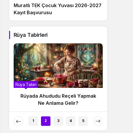
Muratlı TEK Çocuk Yuvası 2026-2027
Kayıt Başvurusu
Rüya Tabirleri
Rüya Tabiri
Rüya Tabir
Rüyada Ahududu Reçeli Yapmak
Rüyada
Ne Anlama Gelir?
1
2
3
4
5