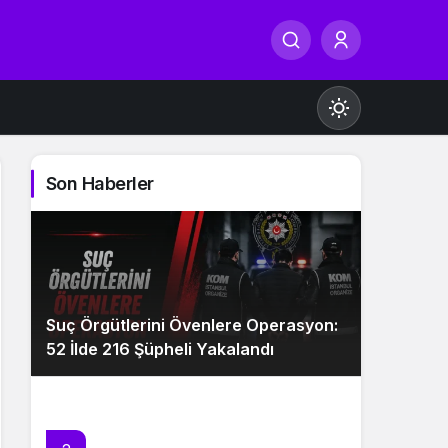
Son Haberler
Gündüz Modu
Gündüz modunu seçin.
Suç Örgütlerini Övenlere Operasyon:
Gece Modu
52 İlde 216 Şüpheli Yakalandı
Gece modunu seçin.
Sistem Modu
Sistem modunu seçin.