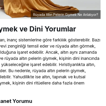
Rüyada Altın Pelerin Giymek Ne Anlatıyor?
iymek ve Dini Yorumlar
ı, inanç sistemlerine göre farklılık gösterebilir. Bazı
nyevi zenginliği temsil eder ve rüyada altın görmek,
olduğuna işaret edebilir. Ancak, altın aynı zamanda
e rüyada altın pelerin giymek, kişinin dini inancında
kseleceğine işaret edebilir. Hıristiyanlıkta altın,
 eder. Bu nedenle, rüyada altın pelerin giymek,
lebilir. Yahudilikte ise altın, tapınak ve kutsal
giymek, kişinin dini ritüellere daha fazla önem
iyanet Yorumu