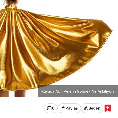
Rüyada Altın Pelerin Görmek Ne Anlatıyor?
0
Paylaş
Beğen