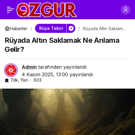
Rüyada Altın
0
Paylaş
Toplamak Ne
Rüya Tabiri
Haberler
Rüyada Altın Saklamak
Ne Anlama Gelir?
Rüyada Altın Saklamak Ne Anlama
Anlatıyor?
Gelir?
Admin
tarafından yayınlandı
4 Kasım 2025, 13:00
yayınlandı
7dk, 11sn
603