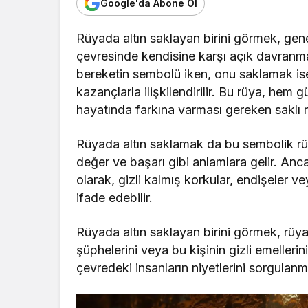
Google'da Abone Ol
Rüyada altın saklayan birini görmek, genelli
çevresinde kendisine karşı açık davranma
bereketin sembolü iken, onu saklamak is
kazançlarla ilişkilendirilir. Bu rüya, hem
hayatında farkına varması gereken saklı ni
Rüyada altın saklamak da bu sembolik rüyal
değer ve başarı gibi anlamlara gelir. Anc
olarak, gizli kalmış korkular, endişeler 
ifade edebilir.
Rüyada altın saklayan birini görmek, rüya sa
şüphelerini veya bu kişinin gizli emellerin
çevredeki insanların niyetlerini sorgulanma