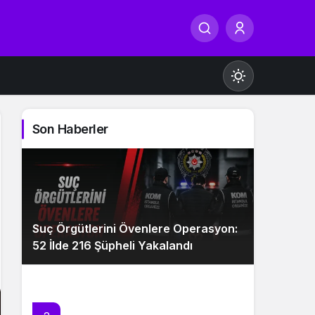
Son Haberler
Gündüz Modu
Gündüz modunu seçin.
Suç Örgütlerini Övenlere Operasyon:
Gece Modu
52 İlde 216 Şüpheli Yakalandı
Gece modunu seçin.
Sistem Modu
Sistem modunu seçin.