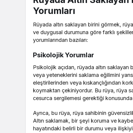
Yorumları
Rüyada altın saklayan birini görmek, rüya
ve duygusal durumuna göre farklı şekillerd
yorumlarından bazıları:
Psikolojik Yorumlar
Psikolojik açıdan, rüyada altın saklayan b
veya yeteneklerini saklama eğilimini yansıt
eleştirilerinden veya kıskançlığından kor
Rüya Tabiri
koymaktan çekiniyordur. Bu rüya, rüya sa
Rüyada Ahududu R
cesurca sergilemesi gerektiği konusunda b
Anlama Gelir? De
Ayrıca, bu rüya, rüya sahibinin güvensizlik
Altın saklamak, bir şeyi koruma ve kaybetm
hayatındaki belirli bir durumu veya ilişkiy