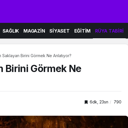
SAĞLIK
MAGAZİN
SİYASET
EĞİTİM
RÜYA TABİRİ
n Saklayan Birini Görmek Ne Anlatıyor?
n Birini Görmek Ne
6dk, 23sn
790