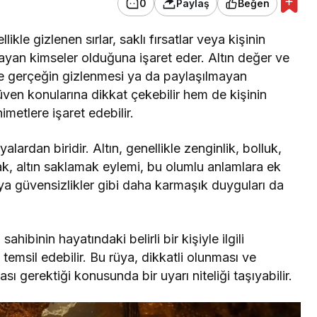
0
Paylaş
Beğen
kle gizlenen sırlar, saklı fırsatlar veya kişinin
yan kimseler olduğuna işaret eder. Altın değer ve
e gerçeğin gizlenmesi ya da paylaşılmayan
 güven konularına dikkat çekebilir hem de kişinin
metlere işaret edebilir.
ardan biridir. Altın, genellikle zenginlik, bolluk,
ak, altın saklamak eylemi, bu olumlu anlamlara ek
veya güvensizlikler gibi daha karmaşık duyguları da
hibinin hayatındaki belirli bir kişiyle ilgili
i temsil edebilir. Bu rüya, dikkatli olunması ve
sı gerektiği konusunda bir uyarı niteliği taşıyabilir.