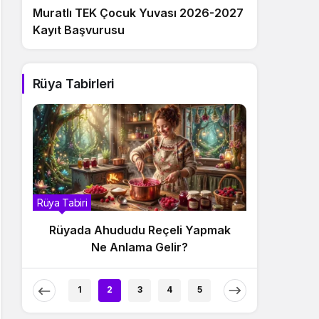
Muratlı TEK Çocuk Yuvası 2026-2027
Kayıt Başvurusu
Rüya Tabirleri
Rüya Tabiri
Rüya Tabi
Rüyada Ahududu Reçeli Yemek Ne
Rüya
Anlama Gelir?
N
1
2
3
4
5