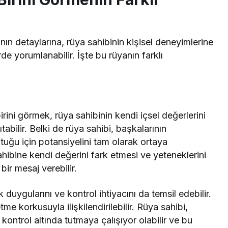
nın detaylarına, rüya sahibinin kişisel deneyimlerine
e yorumlanabilir. İşte bu rüyanın farklı
irini görmek, rüya sahibinin kendi içsel değerlerini
abilir. Belki de rüya sahibi, başkalarının
ktuğu için potansiyelini tam olarak ortaya
Rüya Tabiri
hibine kendi değerini fark etmesi ve yeteneklerini
eçeli Almak Ne
Rüyada Ahududu Reçeli Yapmak
ir mesaj verebilir.
taylı Tabirler
Ne Anlama Gelir?
 duygularını ve kontrol ihtiyacını da temsil edebilir.
e korkusuyla ilişkilendirilebilir. Rüya sahibi,
i kontrol altında tutmaya çalışıyor olabilir ve bu