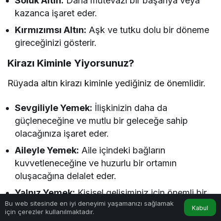
Soluk Altın:
Daha mütevazı bir başarıya veya
kazanca işaret eder.
Kırmızımsı Altın:
Aşk ve tutku dolu bir döneme
gireceğinizi gösterir.
Kirazı Kiminle Yiyorsunuz?
Rüyada altın kirazı kiminle yediğiniz de önemlidir.
Sevgiliyle Yemek:
İlişkinizin daha da
güçleneceğine ve mutlu bir geleceğe sahip
olacağınıza işaret eder.
Aileyle Yemek:
Aile içindeki bağların
kuvvetleneceğine ve huzurlu bir ortamın
oluşacağına delalet eder.
Yalnız Yemek:
Kişisel gelişiminiz için önemli bir
Bu web sitesinde en iyi deneyimi yaşamanızı sağlamak
döneme gireceğinizi ve kendi başınıza başarılı
Kabul
için çerezler kullanılmaktadır.
Anasayfa
Akış
Hesabım
olacağınızı gösterir.