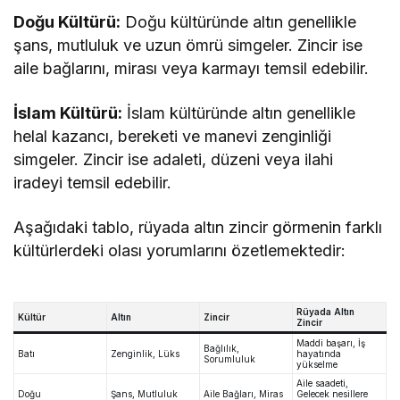
Doğu Kültürü:
Doğu kültüründe altın genellikle
şans, mutluluk ve uzun ömrü simgeler. Zincir ise
aile bağlarını, mirası veya karmayı temsil edebilir.
İslam Kültürü:
İslam kültüründe altın genellikle
helal kazancı, bereketi ve manevi zenginliği
simgeler. Zincir ise adaleti, düzeni veya ilahi
iradeyi temsil edebilir.
Aşağıdaki tablo, rüyada altın zincir görmenin farklı
kültürlerdeki olası yorumlarını özetlemektedir:
Rüyada Altın
Kültür
Altın
Zincir
Zincir
Maddi başarı, İş
Bağlılık,
Batı
Zenginlik, Lüks
hayatında
Sorumluluk
yükselme
Aile saadeti,
Doğu
Şans, Mutluluk
Aile Bağları, Miras
Gelecek nesillere