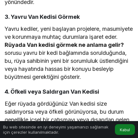
yönündedir.
3. Yavru Van Kedisi Görmek
Yavru kediler, yeni başlayan projelere, masumiyete
ve korunmaya muhtaç durumlara işaret eder.
Rüyada Van kedisi görmek ne anlama gelir?
sorusu yavru bir kedi bağlamında sorulduğunda,
bu, rüya sahibinin yeni bir sorumluluk üstlendiğini
veya hayatında hassas bir konuyu besleyip
büyütmesi gerektiğini gösterir.
4. Öfkeli veya Saldırgan Van Kedisi
Eğer rüyada gördüğünüz Van kedisi size
saldırıyorsa veya öfkeli görünüyorsa, bu durum
genellikle içsel bir çatışmayı veya dışarıdan gelen
Bu web sitesinde en iyi deneyimi yaşamanızı sağlamak
bir tehdidi simgeler. Bu, rüya sahibinin kendi
Kabul
için çerezler kullanılmaktadır.
Anasayfa
Akış
Hesabım
bağımsızlık isteği ile mevcut kısıtlamalar arasındaki