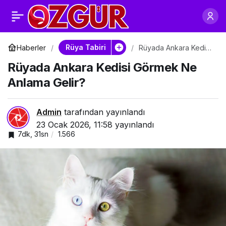
Rüyada Van Kedisi
0
Paylaş
Görmek Ne Anlama
Rüya Tabiri
Haberler
Rüyada Ankara Kedisi
Görmek Ne Anlama
Rüyada Ankara Kedisi Görmek Ne
Gelir?
Gelir?
Anlama Gelir?
Admin
tarafından yayınlandı
23 Ocak 2026, 11:58
yayınlandı
7dk, 31sn
1.566