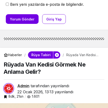
Beni yeni yazılarda e-posta ile bilgilendir.
Yorum Gönder
Giriş Yap
Rüya Tabiri
Haberler
Rüyada Van Kedisi
Görmek Ne Anlama
Rüyada Van Kedisi Görmek Ne
Gelir?
Anlama Gelir?
Admin
tarafından yayınlandı
22 Ocak 2026, 13:13
yayınlandı
8dk, 21sn
1.601