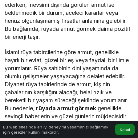
ederken, mevsimi dışında görülen armut ise
beklenmedik bir durum, aceleci kararlar veya
henüz olgunlaşmamış fırsatlar anlamına gelebilir.
Bu bağlamda, rüyada armut görmek daima pozitif
bir enerji taşır.
İslami rüya tabircilerine göre armut, genellikle
hayırlı bir evlat, güzel bir eş veya faydalı bir ilimle
yorumlanır. Rüya sahibinin dini yaşamında da
olumlu gelişmeler yaşayacağına delalet edebilir.
Diyanet rüya tabirlerinde de armut, kişinin
çabalarının karşılığını alacağı, helal rızık ve
bereketli bir yaşam süreceği şeklinde yorumlanır.
Bu nedenle,
rüyada armut görmek
genellikle
sevinçli haberlerin ve güzel günlerin müjdecisidir.
Bu web sitesinde en iyi deneyimi yaşamanızı sağlamak
Kabul
için çerezler kullanılmaktadır.
Anasayfa
Akış
Hesabım