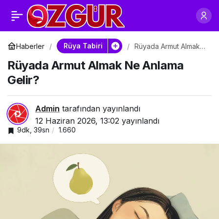
Rüyada Armut
0
Paylaş
Görmek Ne Anlama
Rüya Tabiri
Haberler
Rüyada Armut Almak
Ne Anlama Gelir?
Rüyada Armut Almak Ne Anlama
Gelir?
Gelir?
Admin
tarafından yayınlandı
12 Haziran 2026, 13:02
yayınlandı
9dk, 39sn
1.660