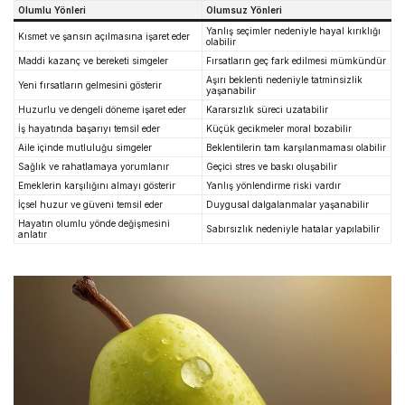
Olumlu Yönleri
Olumsuz Yönleri
Yanlış seçimler nedeniyle hayal kırıklığı
Kısmet ve şansın açılmasına işaret eder
olabilir
Maddi kazanç ve bereketi simgeler
Fırsatların geç fark edilmesi mümkündür
Aşırı beklenti nedeniyle tatminsizlik
Yeni fırsatların gelmesini gösterir
yaşanabilir
Huzurlu ve dengeli döneme işaret eder
Kararsızlık süreci uzatabilir
İş hayatında başarıyı temsil eder
Küçük gecikmeler moral bozabilir
Aile içinde mutluluğu simgeler
Beklentilerin tam karşılanmaması olabilir
Sağlık ve rahatlamaya yorumlanır
Geçici stres ve baskı oluşabilir
Emeklerin karşılığını almayı gösterir
Yanlış yönlendirme riski vardır
İçsel huzur ve güveni temsil eder
Duygusal dalgalanmalar yaşanabilir
Hayatın olumlu yönde değişmesini
Sabırsızlık nedeniyle hatalar yapılabilir
anlatır