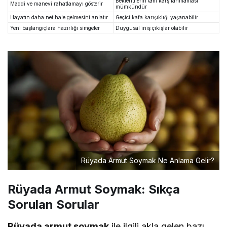
Beklentilerin tam karşılanmaması
Maddi ve manevi rahatlamayı gösterir
mümkündür
Hayatın daha net hale gelmesini anlatır
Geçici kafa karışıklığı yaşanabilir
Yeni başlangıçlara hazırlığı simgeler
Duygusal iniş çıkışlar olabilir
Rüyada Armut Soymak Ne Anlama Gelir?
Rüyada Armut Soymak: Sıkça
Sorulan Sorular
Rüyada armut soymak
ile ilgili akla gelen bazı