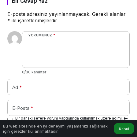
Bir Cevap Yaz
E-posta adresiniz yayınlanmayacak.
Gerekli alanlar
*
ile işaretlenmişlerdir
YORUMUNUZ
*
0
/30 karakter
Ad
*
E-Posta
*
Bir dahaki sefere yorum yaptığımda kullanılmak üzere adımı, e-
posta adresimi ve web site adresimi bu tarayıcıya kaydet.
Bu web sitesinde en iyi deneyimi yaşamanızı sağlamak
Kabul
için çerezler kullanılmaktadır.
Anasayfa
Akış
Hesabım
Beni sonraki yorumlar için e-posta ile bilgilendir.