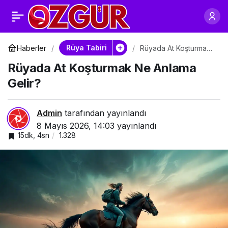
Rüyada Şahlanmış At
0
Paylaş
Görmek Ne Anlama
Rüya Tabiri
Haberler
Rüyada At Koşturmak
Ne Anlama Gelir?
Rüyada At Koşturmak Ne Anlama
Gelir?
Gelir?
Admin
tarafından yayınlandı
8 Mayıs 2026, 14:03
yayınlandı
15dk, 4sn
1.328