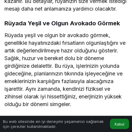
kazanır. Bu detaylar, rüyanızın size vermek istediği
mesajı daha net anlamanıza yardımcı olacaktır.
Rüyada Yeşil ve Olgun Avokado Görmek
Rüyada yeşil ve olgun bir avokado görmek,
genellikle hayatınızdaki fırsatların olgunlaştığını ve
artık değerlendirilmeye hazır olduğunu gösterir.
Sağlık, huzur ve bereket dolu bir döneme
girdiğinize delalettir. Bu rüya, işlerinizin yolunda
gideceğine, planlarınızın tıkırında işleyeceğine ve
emeklerinizin karşılığını fazlasıyla alacağınıza
işarettir. Aynı zamanda, kendinizi fiziksel ve
zihinsel olarak iyi hissettiğiniz, enerjinizin yüksek
olduğu bir dönemi simgeler.
Rüyada Çürük veya Bozuk Avokado
Bu web sitesinde en iyi deneyimi yaşamanızı sağlamak
Kabul
Görmek
için çerezler kullanılmaktadır.
Anasayfa
Akış
Hesabım