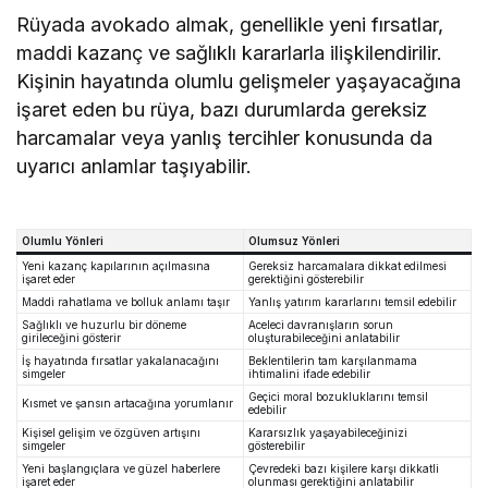
Rüyada avokado almak, genellikle yeni fırsatlar,
maddi kazanç ve sağlıklı kararlarla ilişkilendirilir.
Kişinin hayatında olumlu gelişmeler yaşayacağına
işaret eden bu rüya, bazı durumlarda gereksiz
harcamalar veya yanlış tercihler konusunda da
uyarıcı anlamlar taşıyabilir.
Olumlu Yönleri
Olumsuz Yönleri
Yeni kazanç kapılarının açılmasına
Gereksiz harcamalara dikkat edilmesi
işaret eder
gerektiğini gösterebilir
Maddi rahatlama ve bolluk anlamı taşır
Yanlış yatırım kararlarını temsil edebilir
Sağlıklı ve huzurlu bir döneme
Aceleci davranışların sorun
girileceğini gösterir
oluşturabileceğini anlatabilir
İş hayatında fırsatlar yakalanacağını
Beklentilerin tam karşılanmama
simgeler
ihtimalini ifade edebilir
Geçici moral bozukluklarını temsil
Kısmet ve şansın artacağına yorumlanır
edebilir
Kişisel gelişim ve özgüven artışını
Kararsızlık yaşayabileceğinizi
simgeler
gösterebilir
Yeni başlangıçlara ve güzel haberlere
Çevredeki bazı kişilere karşı dikkatli
işaret eder
olunması gerektiğini anlatabilir