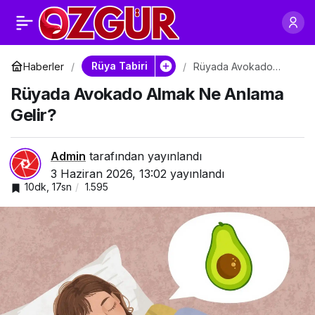
Rüyada Avokado
0
Paylaş
Görmek Ne Anlama
Rüya Tabiri
Haberler
Rüyada Avokado
Almak Ne Anlama
Rüyada Avokado Almak Ne Anlama
Gelir?
Gelir?
Gelir?
Admin
tarafından yayınlandı
3 Haziran 2026, 13:02
yayınlandı
10dk, 17sn
1.595