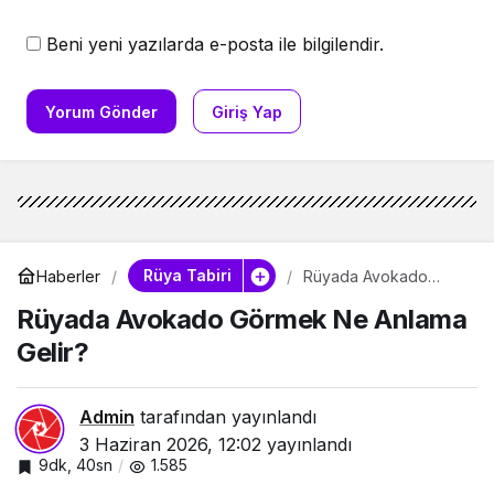
Beni yeni yazılarda e-posta ile bilgilendir.
Yorum Gönder
Giriş Yap
Rüya Tabiri
Haberler
Rüyada Avokado
Görmek Ne Anlama
Rüyada Avokado Görmek Ne Anlama
Gelir?
Gelir?
Admin
tarafından yayınlandı
3 Haziran 2026, 12:02
yayınlandı
9dk, 40sn
1.585