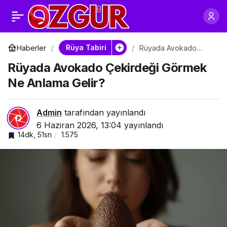
Rüyada Avokado
0
Paylaş
Yemek Neye İşaret
Rüya Tabiri
Haberler
Rüyada Avokado
Çekirdeği Görmek Ne
Rüyada Avokado Çekirdeği Görmek
Anlama Gelir?
Eder?
Ne Anlama Gelir?
Admin
tarafından yayınlandı
6 Haziran 2026, 13:04
yayınlandı
14dk, 51sn
1.575