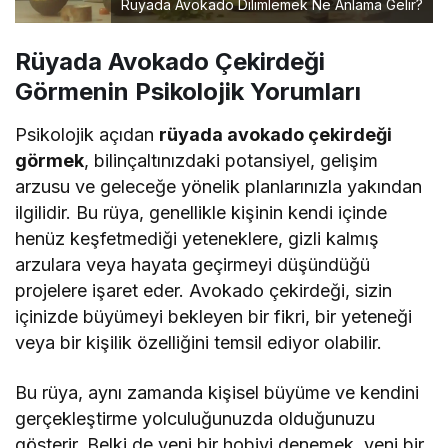
Rüyada Avokado Dilimlemek Ne Anlama Gelir?
Rüyada Avokado Çekirdeği
Görmenin Psikolojik Yorumları
Psikolojik açıdan
rüyada avokado çekirdeği
görmek
, bilinçaltınızdaki potansiyel, gelişim
arzusu ve geleceğe yönelik planlarınızla yakından
ilgilidir. Bu rüya, genellikle kişinin kendi içinde
henüz keşfetmediği yeteneklere, gizli kalmış
arzulara veya hayata geçirmeyi düşündüğü
projelere işaret eder. Avokado çekirdeği, sizin
içinizde büyümeyi bekleyen bir fikri, bir yeteneği
veya bir kişilik özelliğini temsil ediyor olabilir.
Bu rüya, aynı zamanda kişisel büyüme ve kendini
gerçekleştirme yolculuğunuzda olduğunuzu
gösterir. Belki de yeni bir hobiyi denemek, yeni bir