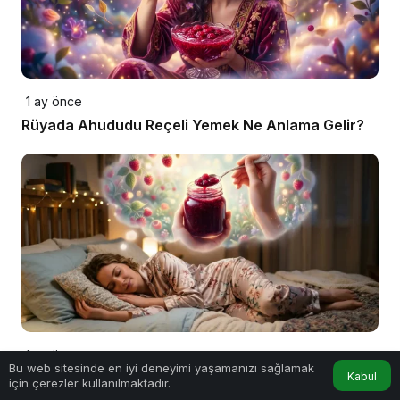
1 ay önce
Rüyada Ahududu Reçeli Yemek Ne Anlama Gelir?
1 ay önce
Bu web sitesinde en iyi deneyimi yaşamanızı sağlamak
Rüyada Ahududu Reçeli Görmek Ne Anlama Gelir?
Kabul
için çerezler kullanılmaktadır.
Anasayfa
Akış
Hesabım
Detaylı Yorumlar